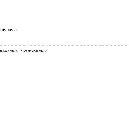
a risposta.
 94144670489, P. Iva 05753460483