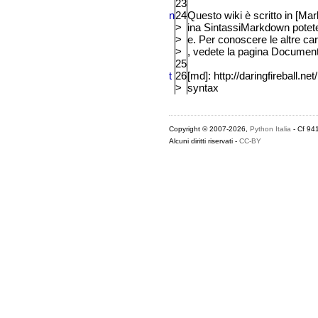
23
n
24
Questo wiki è scritto in
[Ma
r
>
ina Sintassi
Ma
r
kdown
potete
>
e. Per conoscere le altre car
>
, vedete la pagina Documen
25
t
26
[md]: http://daringfireball.n
>
syntax
Copyright © 2007-2026,
Python Italia
- Cf 94
Alcuni diritti riservati -
CC-BY