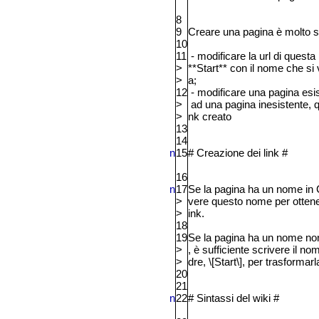
8
9
Creare una pagina è molto s
10
11
- modificare la url di quest
>
**Start** con il nome che si 
>
a;
12
- modificare una pagina esis
>
ad una pagina inesistente, qu
>
nk creato
13
14
n
15
#
Creazione dei link
#
16
n
17
Se la pagina ha un nome in
>
vere questo nome per otten
>
ink.
18
19
Se la pagina ha un nome n
>
, è sufficiente scrivere il n
>
dre, \[Start\], per trasformarla
20
21
n
22
#
Sintassi del wiki
#