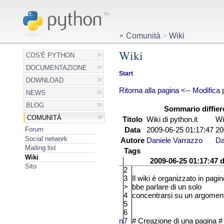
Comunità
>
Wiki
Wiki
COS'È PYTHON
DOCUMENTAZIONE
Start
DOWNLOAD
Ritorna alla pagina
<-- Modifica
NEWS
BLOG
Sommario diffier
COMUNITÀ
Titolo
Wiki di python.it
Wi
Forum
Data
2009-06-25 01:17:47
20
Social network
Autore
Daniele Varrazzo
Da
Mailing list
Tags
Wiki
2009-06-25 01:17:47 
Sito
2
3
Il wiki è organizzato in pagi
>
bbe parlare di un solo
4
concentrarsi su un argomento
5
6
n
7
#
Creazione di una pagina
#