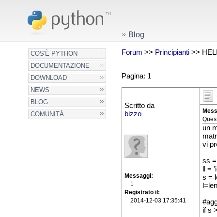
Blog
Forum
>>
Principianti
>> HEL
COS'È PYTHON
DOCUMENTAZIONE
Pagina: 1
DOWNLOAD
NEWS
BLOG
Scritto da
Mess
bizzo
COMUNITÀ
Quest
un m
matr
vi p
ss =
ll = 
Messaggi
s = 
1
l=len
Registrato il
2014-12-03 17:35:41
#agg
if s >