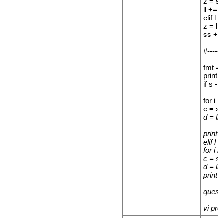
z = s
ll +=
elif l
z = l
ss +
#-----
fmt 
print
if s -
for i
c = 
d = l
print
elif 
for i
c = 
d = l
print
ques
vi p