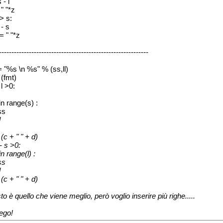
 - l
 " "*z
 > s:
 - s
= " "*z
-----------------------------------------------------------
= "%s \n %s" % (ss,ll)
 (fmt)
 l >0:
 in range(s) :
ss
l
 (c + " " + d)
l - s >0:
 in range(l) :
ss
l
 (c + " " + d)
to è quello che viene meglio, però voglio inserire più righe.....
rego!