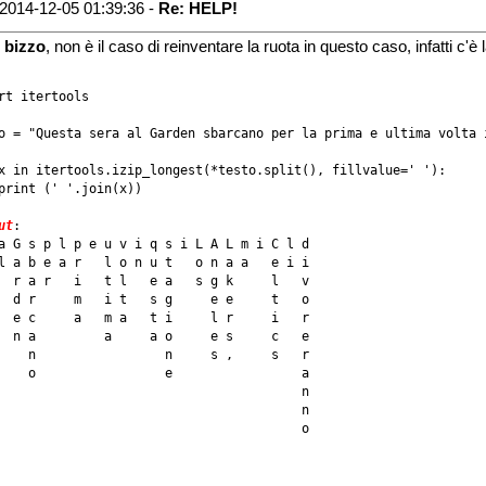
2014-12-05 01:39:36 -
Re: HELP!
o
bizzo
, non è il caso di reinventare la ruota in questo caso, infatti c'è l
rt itertools

o = "Questa sera al Garden sbarcano per la prima e ultima volta 
x in itertools.izip_longest(*testo.split(), fillvalue=' '):

print (' '.join(x))

ut
:

a G s p l p e u v i q s i L A L m i C l d

l a b e a r   l o n u t   o n a a   e i i

  r a r   i   t l   e a   s g k     l   v

  d r     m   i t   s g     e e     t   o

  e c     a   m a   t i     l r     i   r

  n a         a     a o     e s     c   e

    n                 n     s ,     s   r

    o                 e                 a

                                        n

                                        n

                                        o
