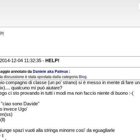
P!
2014-12-04 11:32:35 -
HELP!
aggio annotato da
Daniele aka Palmux
:
a discussione è stata spostata dalla categoria
Blog
.
io compagno di classe (un po' strano) si è messo in mente di fare un 
ix).... qualcuno mi può aiutare?
rego ci sto provando in tutti i modi ma non faccio niente di buono :-(
 "ciao sono Davide"
'io invece Ugo'
len(ss)
(ll)
iunge spazi vuoti alla stringa minorre cosi' da eguagliarle
 l: