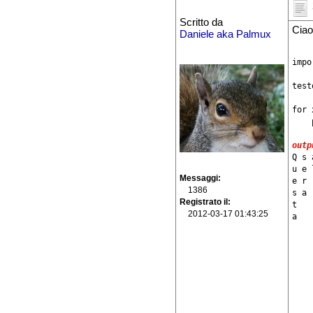
Scritto da
Cia
Daniele aka Palmux
impo
test
for 
    
outp
Q s 
u e 
Messaggi
e r 
1386
s a 
Registrato il
t   
2012-03-17 01:43:25
a   
    
    
    
    
    