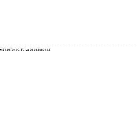
 94144670489, P. Iva 05753460483