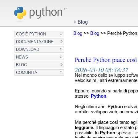
Blog
Blog
>>
Blog
>> Perché Python pi
COS'È PYTHON
DOCUMENTAZIONE
DOWNLOAD
NEWS
Perché Python piace così 
BLOG
2026-03-10 05:38:37
COMUNITÀ
Nel mondo dello sviluppo softwa
velocissimi, altri estremamente r
Eppure, quando si parla di popol
stesso:
Python
.
Negli ultimi anni
Python
è diven
ambito: sviluppo web, automazione
Ma perché piace così tanto agli
leggibile
. Il linguaggio è stato 
possibile. In
Python
spesso il c