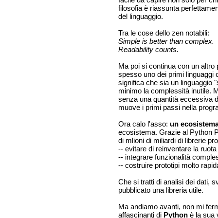
facile da capire non solo per ch
filosofia è riassunta perfettame
del linguaggio.
Tra le cose dello zen notabili:
Simple is better than complex.
Readability counts.
Ma poi si continua con un altr
spesso uno dei primi linguaggi
significa che sia un linguaggio 
minimo la complessità inutile. 
senza una quantità eccessiva di
muove i primi passi nella progr
Ora calo l'asso:
un ecosistem
ecosistema. Grazie al Python Pa
di mlioni di miliardi di librerie 
-- evitare di reinventare la ruota
-- integrare funzionalità compl
-- costruire prototipi molto rap
Che si tratti di analisi dei dat
pubblicato una libreria utile.
Ma andiamo avanti, non mi fer
affascinanti di
Python
è la sua v