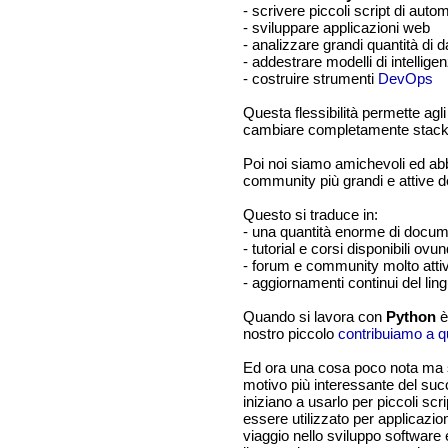
- scrivere piccoli script di aut
- sviluppare applicazioni web
- analizzare grandi quantità di da
- addestrare modelli di intelligenz
- costruire strumenti
DevOps
Questa flessibilità permette agli
cambiare completamente stack 
Poi noi siamo amichevoli ed a
community più grandi e attive d
Questo si traduce in:
- una quantità enorme di docu
- tutorial e corsi disponibili ovu
- forum e community molto atti
- aggiornamenti continui del lin
Quando si lavora con
Python
è
nostro piccolo
contribuiamo a 
Ed ora una cosa poco nota ma so
motivo più interessante del su
iniziano a usarlo per piccoli sc
essere utilizzato per applicaz
viaggio nello sviluppo software 