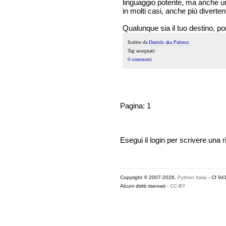
linguaggio potente, ma anche un
in molti casi, anche più diverten
Qualunque sia il tuo destino, po
Scritto da
Daniele aka Palmux
Tag assegnati:
0 commenti
Pagina: 1
Esegui il login per scrivere una r
Copyright © 2007-2026,
Python Italia
- Cf 94
Alcuni diritti riservati -
CC-BY