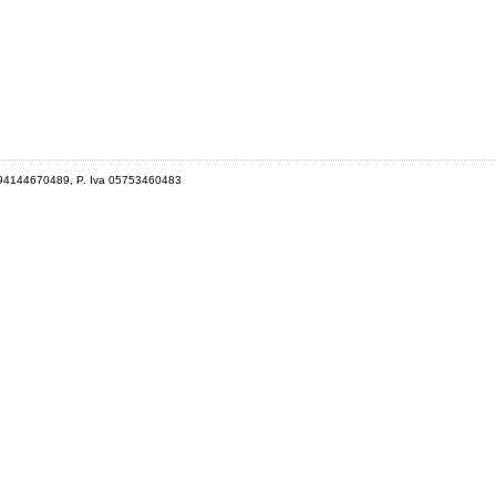
 94144670489, P. Iva 05753460483