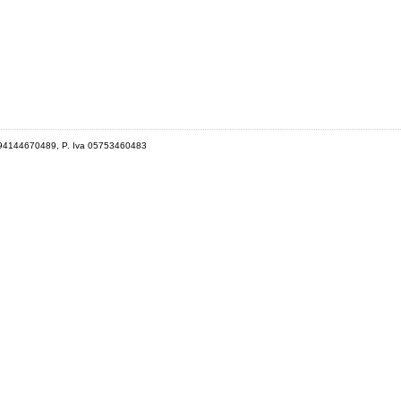
 94144670489, P. Iva 05753460483