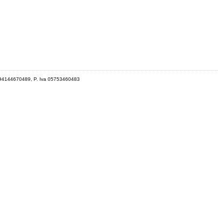
 94144670489, P. Iva 05753460483