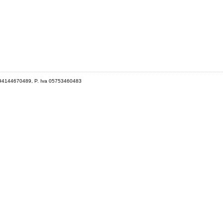
 94144670489, P. Iva 05753460483