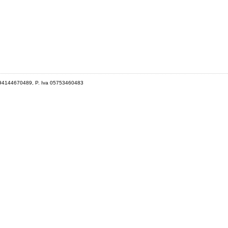
 94144670489, P. Iva 05753460483