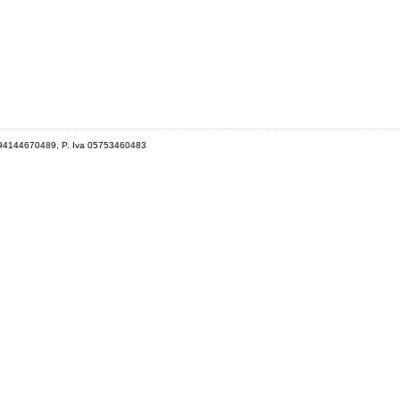
 94144670489, P. Iva 05753460483