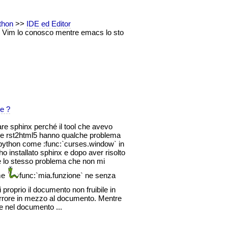
thon
>>
IDE ed Editor
. Vim lo conosco mentre emacs lo sto
e ?
re sphinx perché il tool che avevo
f e rst2html5 hanno qualche problema
r python come :func:`curses.window` in
ho installato sphinx e dopo aver risolto
e lo stesso problema che non mi
ome
func:`mia.funzione` ne senza
proprio il documento non fruibile in
 errore in mezzo al documento. Mentre
e nel documento ...