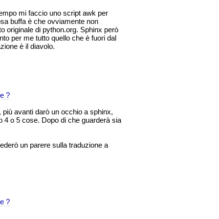
tempo mi faccio uno script awk per
a cosa buffa è che ovviamente non
 originale di python.org. Sphinx però
anto per me tutto quello che è fuori dal
zione è il diavolo.
e ?
 più avanti darò un occhio a sphinx,
o 4 o 5 cose. Dopo di che guarderà sia
chiederò un parere sulla traduzione a
e ?