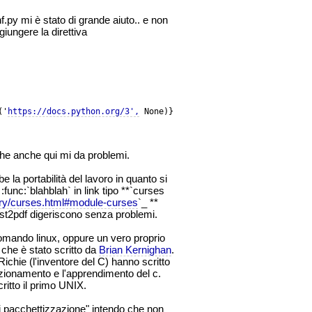
nf.py mi è stato di grande aiuto.. e non
iungere la direttiva
('
https://docs.python.org/3',
 None)}
he anche qui mi da problemi.
 la portabilità del lavoro in quanto si
:func:`blahblah` in link tipo **`curses
rary/curses.html#module-curses
`_ **
st2pdf digeriscono senza problemi.
mando linux, oppure un vero proprio
che è stato scritto da
Brian Kernighan
.
chie (l'inventore del C) hanno scritto
ionamento e l'apprendimento del c.
ritto il primo UNIX.
 di pacchettizzazione" intendo che non