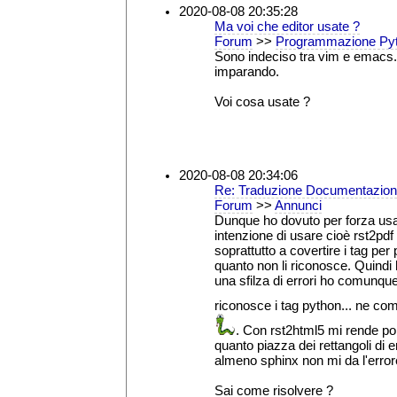
2020-08-08 20:35:28
Ma voi che editor usate ?
Forum
>>
Programmazione Py
Sono indeciso tra vim e emacs
imparando.
Voi cosa usate ?
2020-08-08 20:34:06
Re: Traduzione Documentazion
Forum
>>
Annunci
Dunque ho dovuto per forza usa
intenzione di usare cioè rst2pd
soprattutto a covertire i tag pe
quanto non li riconosce. Quindi 
una sfilza di errori ho comunqu
riconosce i tag python... ne c
. Con rst2html5 mi rende poi 
quanto piazza dei rettangoli di
almeno sphinx non mi da l'error
Sai come risolvere ?