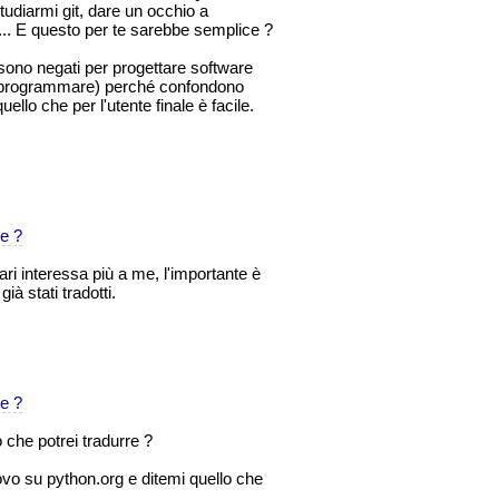
udiarmi git, dare un occhio a
e... E questo per te sarebbe semplice ?
sono negati per progettare software
r programmare) perché confondono
uello che per l'utente finale è facile.
e ?
ri interessa più a me, l'importante è
à stati tradotti.
e ?
o che potrei tradurre ?
rovo su python.org e ditemi quello che