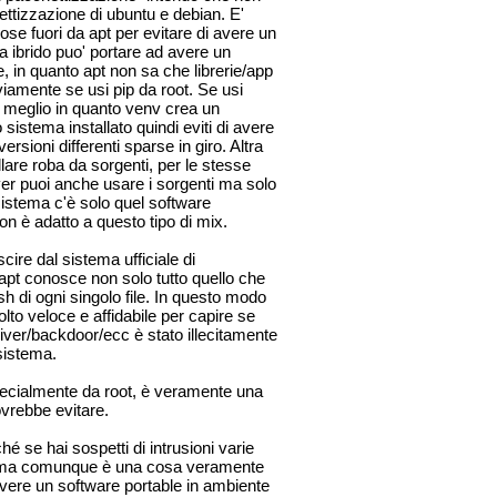
hettizzazione di ubuntu e debian. E'
cose fuori da apt per evitare di avere un
a ibrido puo' portare ad avere un
e, in quanto apt non sa che librerie/app
viamente se usi pip da root. Se usi
' meglio in quanto venv crea un
 sistema installato quindi eviti di avere
i versioni differenti sparse in giro. Altra
llare roba da sorgenti, per le stesse
ver puoi anche usare i sorgenti ma solo
sistema c'è solo quel software
on è adatto a questo tipo di mix.
cire dal sistema ufficiale di
 apt conosce non solo tutto quello che
ash di ogni singolo file. In questo modo
lto veloce e affidabile per capire se
driver/backdoor/ecc è stato illecitamente
sistema.
specialmente da root, è veramente una
vrebbe evitare.
 se hai sospetti di intrusioni varie
i... ma comunque è una cosa veramente
ere un software portable in ambiente