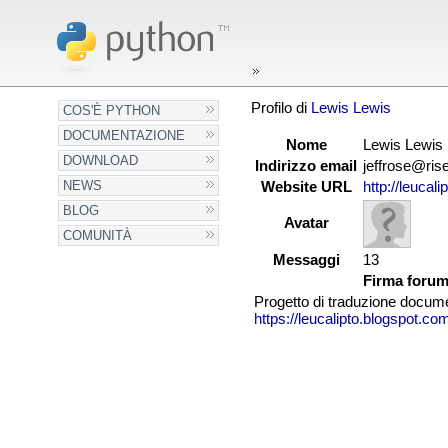
Profilo di
Lewis Lewis
COS'È PYTHON
DOCUMENTAZIONE
Nome
Lewis Lewis
DOWNLOAD
Indirizzo email
jeffrose@ris
NEWS
Website URL
http://leucal
BLOG
Avatar
COMUNITÀ
Messaggi
13
Firma foru
Progetto di traduzione docum
https://leucalipto.blogspot.co