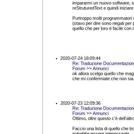
impararmi un nuovo software, st
reStruturedText e quindi iniziar
Purtroppo molti programmatori 
(stavo per dire sono negati pe
quello che per loro è facile con q
2020-07-24 18:09:44
Re: Traduzione Documentazion
Forum
>>
Annunci
ok allora scelgo quello che maga
che mi confermiate che non sia gi
2020-07-23 12:09:36
Re: Traduzione Documentazion
Forum
>>
Annunci
Ottimo, oltre questo c'è dell'altr
Faccio una lista di quello che t
potrebbe essere interessante..