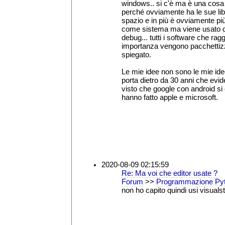
windows.. si c'è ma è una cosa c
perché ovviamente ha le sue libr
spazio e in più è ovviamente pi
come sistema ma viene usato 
debug... tutti i software che rag
importanza vengono pacchettizzat
spiegato.
Le mie idee non sono le mie idee
porta dietro da 30 anni che ev
visto che google con android si è
hanno fatto apple e microsoft.
2020-08-09 02:15:59
Re: Ma voi che editor usate ?
Forum
>>
Programmazione Py
non ho capito quindi usi visuals