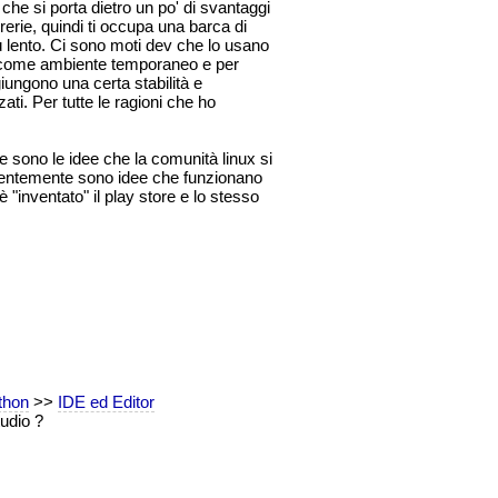
he si porta dietro un po' di svantaggi
erie, quindi ti occupa una barca di
ù lento. Ci sono moti dev che lo usano
come ambiente temporaneo e per
giungono una certa stabilità e
i. Per tutte le ragioni che ho
 sono le idee che la comunità linux si
identemente sono idee che funzionano
 "inventato" il play store e lo stesso
thon
>>
IDE ed Editor
tudio ?