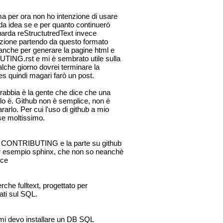
ma per ora non ho intenzione di usare
ida idea se e per quanto continuerò
uarda reStructutredText invece
uzione partendo da questo formato
nche per generare la pagine html e
BUTING.rst e mi è sembrato utile sulla
alche giorno dovrei terminare la
es quindi magari farò un post.
 rabbia è la gente che dice che una
lo è. Github non è semplice, non è
rarlo. Per cui l'uso di github a mio
se moltissimo.
uo CONTRIBUTING e la parte su github
per esempio sphinx, che non so neanchè
ice
rche fulltext, progettato per
ati sul SQL.
i mi devo installare un DB SQL