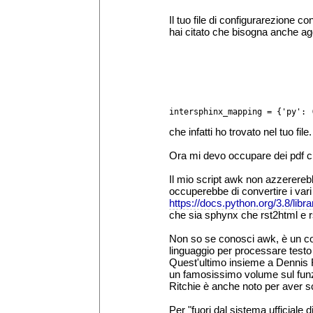
Il tuo file di configurarezione co
hai citato che bisogna anche agg
intersphinx_mapping = {'py': 
che infatti ho trovato nel tuo file.
Ora mi devo occupare dei pdf c
Il mio script awk non azzererebbe
occuperebbe di convertire i vari 
https://docs.python.org/3.8/lib
che sia sphynx che rst2html e r
Non so se conosci awk, è un co
linguaggio per processare testo 
Quest'ultimo insieme a Dennis Ri
un famosissimo volume sul funz
Ritchie è anche noto per aver sc
Per "fuori dal sistema ufficiale