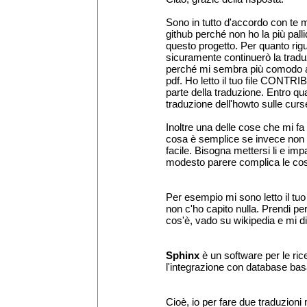
Sono in tutto d'accordo con te 
github perché non ho la più pall
questo progetto. Per quanto rig
sicuramente continuerò la trad
perché mi sembra più comodo a
pdf. Ho letto il tuo file CONTRI
parte della traduzione. Entro qu
traduzione dell'howto sulle curs
Inoltre una delle cose che mi fa
cosa è semplice se invece non 
facile. Bisogna mettersi li e impa
modesto parere complica le co
Per esempio mi sono letto il t
non c'ho capito nulla. Prendi 
cos'è, vado su wikipedia e mi d
Sphinx
è un software per le rice
l'integrazione con database bas
Cioè, io per fare due traduzion