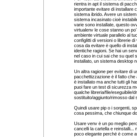
rientra in apt il sistema di pacc
importante evitare di installare 
sistema ibrido. Avere un sistem
sistema incasinato cioè instabil
varie sono installate, questo ov
virtualenv le cose stanno un po
ambiente virtuale parallelo al tuo
configlitti di versioni o librerie d
cosa da evitare è quello di insta
identiche ragioni. Se hai un ser
nel caso in cui sai che su quel 
installato, un sistema desktop n
Un altra ragione per evitare di us
pacchettizzazione è il fatto che
è installato ma anche tutti gli h
puoi fare un test di sicurezza mo
qualche libreria/file/eseguibile/
sostituito/aggiunto/rimosso dal 
Quindi usare pip o i sorgenti, 
cosa pessima, che chiunque do
Usare venv è un po meglio perché
cancelli la cartella e reinstall
poco elegante perché è come av