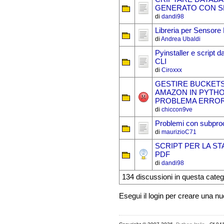
GENERATO CON S
di
dandi98
Libreria per Sensor
di
Andrea Ubaldi
Pyinstaller e script d
CLI
di
Ciroxxx
GESTIRE BUCKETS
AMAZON IN PYTH
PROBLEMA ERROR
di
chiccon9ve
Problemi con subpro
di
maurizioC71
SCRIPT PER LA ST
PDF
di
dandi98
134 discussioni in questa categ
Esegui il login per creare una n