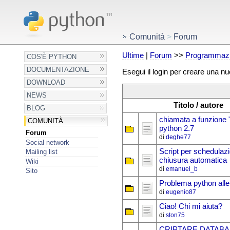
Comunità
>
Forum
Ultime
|
Forum
>>
Programmazi
COS'È PYTHON
DOCUMENTAZIONE
Esegui il login per creare una n
DOWNLOAD
NEWS
Titolo / autore
BLOG
chiamata a funzione 
COMUNITÀ
python 2.7
Forum
di
deghe77
Social network
Script per schedulaz
Mailing list
chiusura automatica
Wiki
di
emanuel_b
Sito
Problema python alle
di
eugenio87
Ciao! Chi mi aiuta?
di
ston75
CRIPTARE DATAB