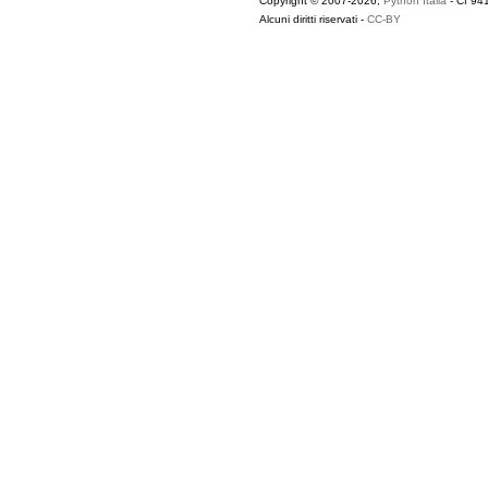
Copyright © 2007-2026,
Python Italia
- Cf 94
Alcuni diritti riservati -
CC-BY