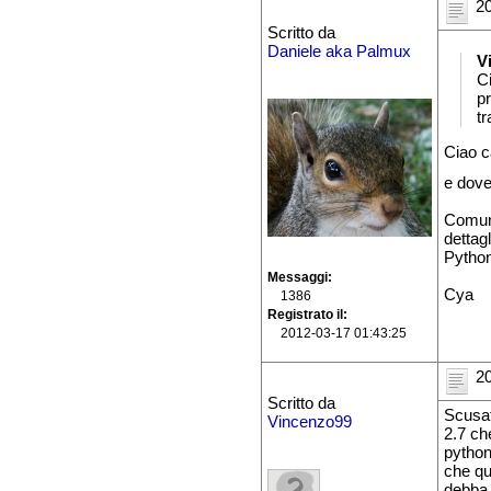
20
Scritto da
Daniele aka Palmux
V
C
p
tr
Ciao c
e dove
Comunq
dettagl
Python 
Messaggi
Cya
1386
Registrato il
2012-03-17 01:43:25
20
Scritto da
Scusat
Vincenzo99
2.7 ch
python 
che qu
debba 