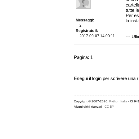
cartel
tutte le
Per es
Messaggi
la ins
2
Registrato il
2017-09-07 14:00:11
--- Ul
Pagina: 1
Esegui il login per scrivere una r
Copyright © 2007-2026,
Python Italia
- Cf 94
Alcuni diritti riservati -
CC-BY