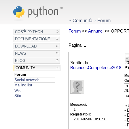
Comunità
>
Forum
Forum
>>
Annunci
>> OPPORTU
COS'È PYTHON
DOCUMENTAZIONE
Pagina: 1
DOWNLOAD
NEWS
BLOG
Scritto da
20
BusinessCompetence2018
P
COMUNITÀ
Forum
Me
Social network
Qu
Mailing list
In
Wiki
J
no
Sito
Messaggi
RE
1
- 
Registrato il
- 
2018-02-06 10:31:31
- 
- 