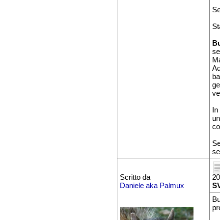
Se
St
B
se
M
Ad
ba
ge
ve
In
un
co
Se
se
Scritto da
20
Daniele aka Palmux
S
Bu
pr