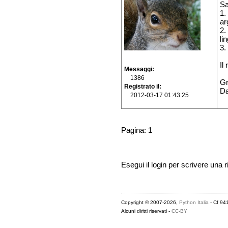
Sa
1.
ar
2.
li
3.
Il
Messaggi
1386
Gr
Registrato il
Da
2012-03-17 01:43:25
Pagina: 1
Esegui il login per scrivere una r
Copyright © 2007-2026,
Python Italia
- Cf 94
Alcuni diritti riservati -
CC-BY