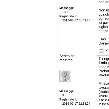
non aut
Messaggi
Non mi
1386
qualch
Registrato il
potreb
2012-03-17 01:43:25
lui per
logica
senza 
Ciao.
Daniel
20
Scritto da
Ti rin
mastraa
il mio
sono m
Probab
lavori
Mi spi
lavora
Messaggi
(mobile
3
lavora 
Registrato il
sito e
2015-06-17 22:33:54
in loca