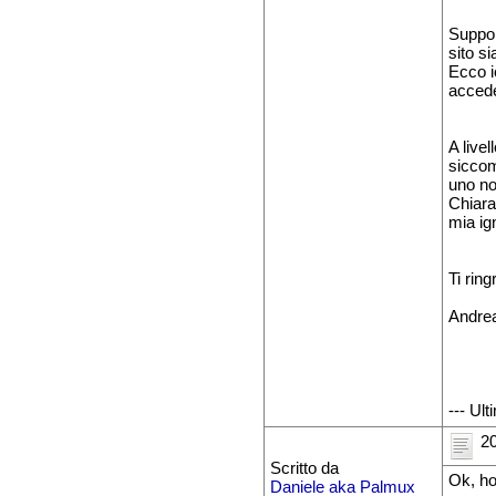
Suppon
sito s
Ecco i
accede
A live
siccom
uno no
Chiara
mia ig
Ti rin
Andre
--- Ul
20
Scritto da
Ok, ho
Daniele aka Palmux