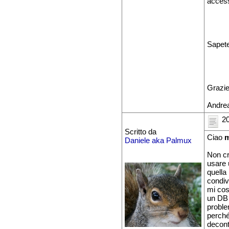
access
Sapete
Grazie
Andre
20
Scritto da
Ciao
m
Daniele aka Palmux
Non cr
usare 
quella
condiv
mi cos
un DB 
proble
perché
decont