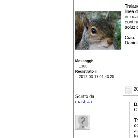
Tralas
linea 
in loc
contin
soluzi
Ciao.
Daniel
Messaggi
1386
Registrato il
2012-03-17 01:43:25
20
Scritto da
mastraa
D
O
T
co
ap
f