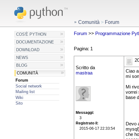
Comunità
>
Forum
Forum
>>
Programmazione Pyt
COS'È PYTHON
DOCUMENTAZIONE
Pagina: 1
DOWNLOAD
NEWS
20
BLOG
Scritto da
Ciao a 
mastraa
COMUNITÀ
mi son
Forum
Social network
Mi riv
Mailing list
vorrei
base d
Wiki
Sito
Messaggi
3
Registrato il
Devo a
2015-06-17 22:33:54
mysql),
che ho