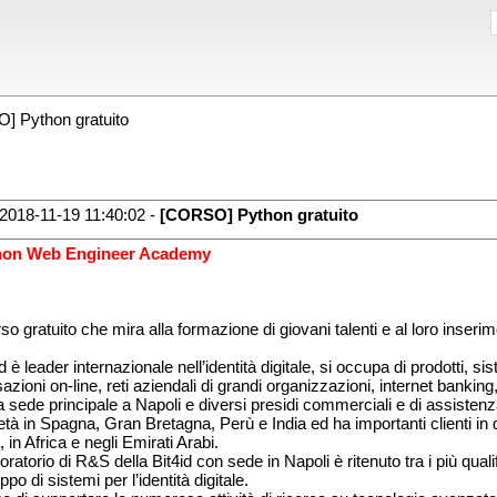
 Python gratuito
2018-11-19 11:40:02 -
[CORSO] Python gratuito
hon Web Engineer Academy
rso gratuito che mira alla formazione di giovani talenti e al loro inserim
d è leader internazionale nell’identità digitale, si occupa di prodotti, si
sazioni on-line, reti aziendali di grandi organizzazioni, internet banking
a sede principale a Napoli e diversi presidi commerciali e di assistenza 
età in Spagna, Gran Bretagna, Perù e India ed ha importanti clienti in 
 in Africa e negli Emirati Arabi.
boratorio di R&S della Bit4id con sede in Napoli è ritenuto tra i più quali
ppo di sistemi per l’identità digitale.