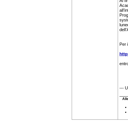
Al f
Acade
all’
Prog
syst
lune
dell
Per 
http
entr
--- 
All