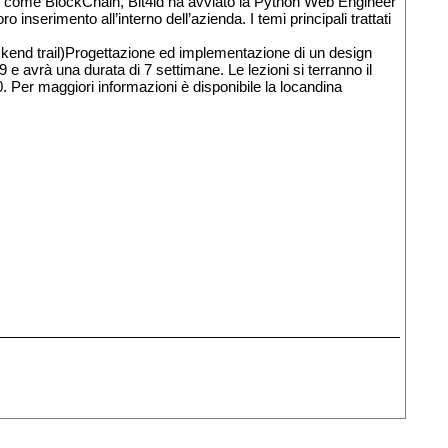
ate come BlockChain, Bit4id ha avviato la Python Web Engineer
o inserimento all’interno dell’azienda. I temi principali trattati
end trail)Progettazione ed implementazione di un design
 e avrà una durata di 7 settimane. Le lezioni si terranno il
30. Per maggiori informazioni è disponibile la locandina