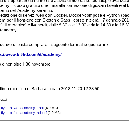
ine di supportare le numerose attività di ricerca su tecnologie avanz
my, il corso gratuito che mira alla formazione di giovani talenti e al lor
interno dell’Academy saranno:
ettazione di servizi web con Docker, Docker-compose e Python (back
em per il front-end con Sketch e SassIl corso inizierà il 7 gennaio 2019
dì, il mercoledì e ilvenerdì, dalle 9.30 alle 13.30 e dalle 14.30 alle 16.
’Academy.
iscriversi basta compilare il seguente form al seguente link:
s://www.bit4id.com/it/academy/
o e non oltre il 30 novembre.
Ultima modifica di Barbara in data 2018-11-20 12:23:50 ---
egati
flyer_bit4id_academy-1.pdf
(4.0 MB)
flyer_bit4id_academy_hd.pdf
(3.9 MB)