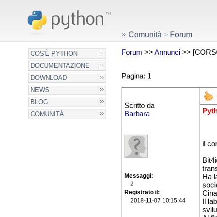
Comunità
>
Forum
Forum
>>
Annunci
>> [CORSO]
COS'È PYTHON
DOCUMENTAZIONE
Pagina: 1
DOWNLOAD
NEWS
BLOG
Scritto da
Pyt
Barbara
COMUNITÀ
il co
Bit4i
tran
Messaggi
Ha l
2
soci
Registrato il
Cina,
2018-11-07 10:15:44
Il la
svilu