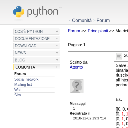
Comunità
>
Forum
Forum
>>
Principianti
>> Matrici 
COS'È PYTHON
DOCUMENTAZIONE
Pagina: 1
DOWNLOAD
NEWS
20
BLOG
Scritto da
Salve 
Attento
COMUNITÀ
binari
Forum
riuscir
Social network
all'in
Mailing list
perime
Wiki
Sito
Es.
Messaggi
1
[[0, 0, 
Registrato il
[0,
1
,
2018-12-02 19:37:14
[0,
1
,
[0,
1
, 