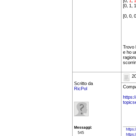
[0,
1
,
[0, 1, 1
[0, 0, 0
Trovo 
e ho u
ragion
scorri
20
Scritto da
Compa
RicPol
https:
topic
Messaggi
https:
545
https