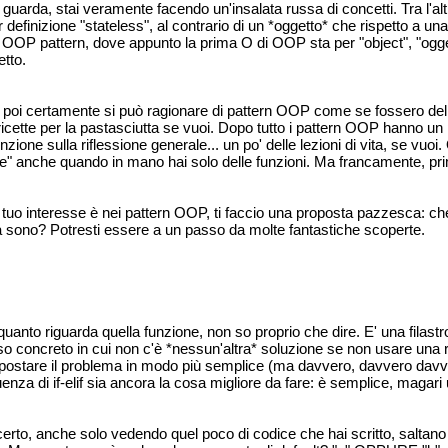
guarda, stai veramente facendo un'insalata russa di concetti. Tra l'al
r definizione "stateless", al contrario di un *oggetto* che rispetto a u
 OOP pattern, dove appunto la prima O di OOP sta per "object", "ogge
tto.
 poi certamente si può ragionare di pattern OOP come se fossero delle
 ricette per la pastasciutta se vuoi. Dopo tutto i pattern OOP hanno un p
tenzione sulla riflessione generale... un po' delle lezioni di vita, se vu
te" anche quando in mano hai solo delle funzioni. Ma francamente, pr
l tuo interesse è nei pattern OOP, ti faccio una proposta pazzesca: che
 sono? Potresti essere a un passo da molte fantastiche scoperte.
quanto riguarda quella funzione, non so proprio che dire. E' una filas
aso concreto in cui non c'è *nessun'altra* soluzione se non usare un
postare il problema in modo più semplice (ma davvero, davvero davver
enza di if-elif sia ancora la cosa migliore da fare: è semplice, magari
certo, anche solo vedendo quel poco di codice che hai scritto, saltano 