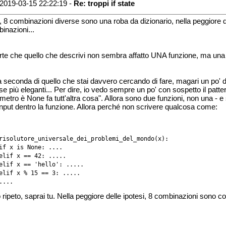
2019-03-15 22:22:19 -
Re: troppi if state
 8 combinazioni diverse sono una roba da dizionario, nella peggiore d
inazioni...
rte che quello che descrivi non sembra affatto UNA funzione, ma una 
a seconda di quello che stai davvero cercando di fare, magari un po' d
se più eleganti... Per dire, io vedo sempre un po' con sospetto il patte
metro è None fa tutt'altra cosa". Allora sono due funzioni, non una - e
'input dentro la funzione. Allora perché non scrivere qualcosa come:
risolutore_universale_dei_problemi_del_mondo(x):

if x is None: ....

elif x == 42: .....

elif x == 'hello': .....

elif x % 15 == 3: .....

 ripeto, saprai tu. Nella peggiore delle ipotesi, 8 combinazioni sono 