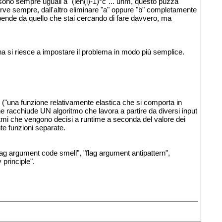
ono sempre uguali a "(len(l)-1)*c"... uhm, questo puzza
erve sempre, dall'altro eliminare "a" oppure "b" completamente
ende da quello che stai cercando di fare davvero, ma
a si riesce a impostare il problema in modo più semplice.
e ("una funzione relativamente elastica che si comporta in
ne racchiude UN algoritmo che lavora a partire da diversi input
itmi che vengono decisi a runtime a seconda del valore dei
te funzioni separate.
lag argument code smell", "flag argument antipattern",
principle".