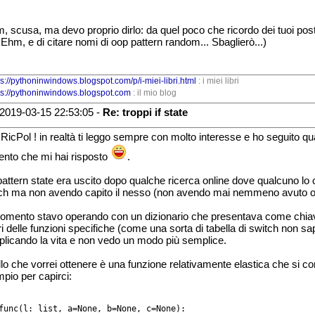
, scusa, ma devo proprio dirlo: da quel poco che ricordo dei tuoi post
. Ehm, e di citare nomi di oop pattern random... Sbaglierò...)
ps://pythoninwindows.blogspot.com/p/i-miei-libri.html
: i miei libri
ps://pythoninwindows.blogspot.com
: il mio blog
2019-03-15 22:53:05 -
Re: troppi if state
 RicPol ! in realtà ti leggo sempre con molto interesse e ho seguito qua
ento che mi hai risposto
.
pattern state era uscito dopo qualche ricerca online dove qualcuno lo co
ch ma non avendo capito il nesso (non avendo mai nemmeno avuto occa
omento stavo operando con un dizionario che presentava come chiavi
ri delle funzioni specifiche (come una sorta di tabella di switch non 
licando la vita e non vedo un modo più semplice.
lo che vorrei ottenere è una funzione relativamente elastica che si co
pio per capirci:
func(l: list, a=None, b=None, c=None):
