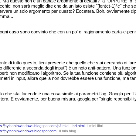
". Ma questo non è un banale argomento di default? "a" OPPURE "b" s
cchio: non sarà meglio dire che da un lato esiste "(len(c)-1)*c" che s
servare un solo argomento per questo? Eccetera. Boh, ovviamente dip
mma...
 ogni caso sono convinto che con un po' di ragionamento carta-e-penn
nte di tutto questo, tieni presente che quello che stai cercando di far
 differente a seconda degli input") è un noto anti-pattern. Una funzio
però non modificano l'algoritmo. Se la tua funzione contiene più algor
metri in input, allora quella non dovrebbe essere una funzione, ma tan
lo che stai facendo è una cosa simile ai parametri-flag. Googla per "f
tera. E ovviamente, per buona misura, googla per "single reponsibility 
ps://pythoninwindows.blogspot.com/p/i-miei-libri.html
: i miei libri
ps://pythoninwindows.blogspot.com
: il mio blog