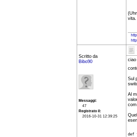
(Uhm
vita
htt
htt
Scritto da
ciao
Bibo90
cont
Sul 
swit
Al m
valo
Messaggi
comp
47
Registrato il
Quel
2016-10-31 12:39:25
esem
def 