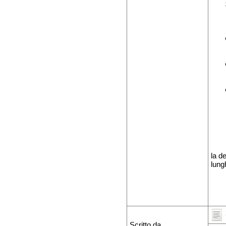
    
    
    
    
    
    
    
    
    
    
    
    
    
    
    
la d
lung
Scritto da