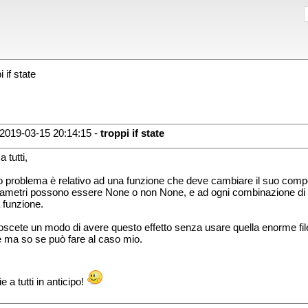
 if state
2019-03-15 20:14:15 -
troppi if state
a tutti,
io problema è relativo ad una funzione che deve cambiare il suo comp
rametri possono essere None o non None, e ad ogni combinazione di 
a funzione.
scete un modo di avere questo effetto senza usare quella enorme file d
e ma so se può fare al caso mio.
e a tutti in anticipo!