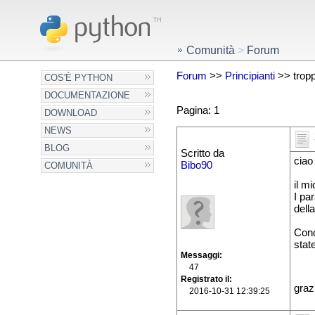
Comunità
>
Forum
Forum
>>
Principianti
>> troppi
COS'È PYTHON
DOCUMENTAZIONE
Pagina: 1
DOWNLOAD
NEWS
BLOG
Scritto da
ciao 
Bibo90
COMUNITÀ
il m
I pa
dell
Cono
stat
Messaggi
47
Registrato il
grazi
2016-10-31 12:39:25