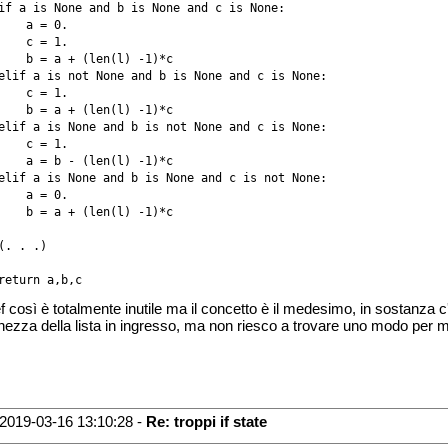
if a is None and b is None and c is None:

    a = 0.

    c = 1.

    b = a + (len(l) -1)*c

elif a is not None and b is None and c is None:

    c = 1.

    b = a + (len(l) -1)*c

elif a is None and b is not None and c is None:

    c = 1.

    a = b - (len(l) -1)*c

elif a is None and b is None and c is not None:

    a = 0.

    b = a + (len(l) -1)*c 

(. . .)

return a,b,c
ef così è totalmente inutile ma il concetto è il medesimo, in sostanza c
hezza della lista in ingresso, ma non riesco a trovare uno modo per m
2019-03-16 13:10:28 -
Re: troppi if state