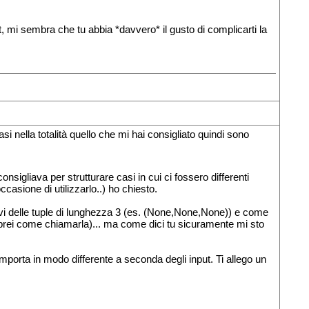
, mi sembra che tu abbia *davvero* il gusto di complicarti la
si nella totalità quello che mi hai consigliato quindi sono
nsigliava per strutturare casi in cui ci fossero differenti
sione di utilizzarlo..) ho chiesto.
 delle tuple di lunghezza 3 (es. (None,None,None)) e come
saprei come chiamarla)... ma come dici tu sicuramente mi sto
mporta in modo differente a seconda degli input. Ti allego un