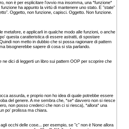
tro, non è per esplicitare l'ovvio ma insomma, una *funzione*
na funzione ha appunto la virtù di mantenere uno stato. E "state"
tto". Oggetto, non funzione, capisci. Oggetto. Non funzione.
 metafore, e applicarli in qualche modo alle funzioni, o anche
o' questa caratteristica di essere astratti, di spostare
oi. Quindi non metto in dubbio che si possa ragionare di pattern
ima bisognerebbe sapere di cosa si sta parlando.
 ne dici di leggerti un libro sui pattern OOP per scoprire che
trocca assurda, e proprio non ho idea di quale potrebbe essere
a roba del genere. A me sembra che, *se* davvero non si riesce
o, non posso crederci che non ci si riesca), *allora* una
 un po' prolissa ma chiara.
agli occhi delle cose... per esempio, se "c" non è None allora