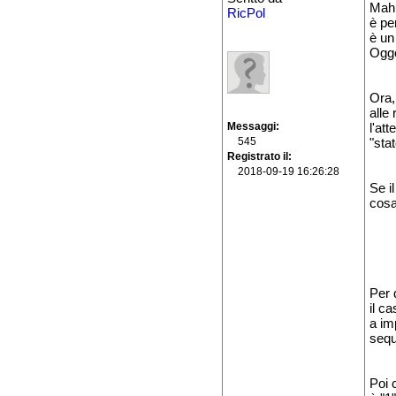
Mah 
RicPol
è pe
è un
Ogge
Ora,
alle
Messaggi
l'at
545
"sta
Registrato il
2018-09-19 16:26:28
Se i
cosa
Per 
il c
a im
sequ
Poi 