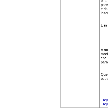
è "1
pare
e ri
inso
E in
A mo
modo
che 
para
Quel
ecce
htt
htt