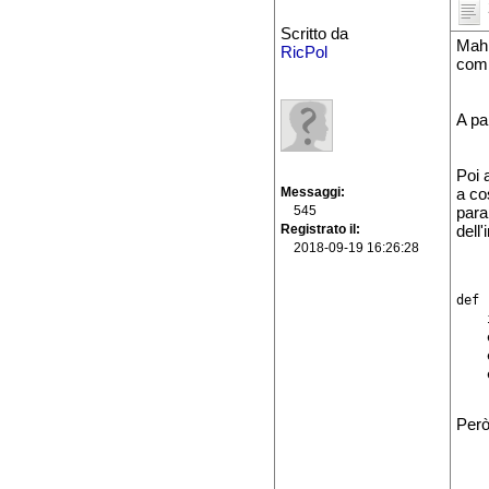
Scritto da
Mah,
RicPol
comb
A pa
Poi 
Messaggi
a co
545
para
Registrato il
dell
2018-09-19 16:26:28
def 
    
    
    
    
Però