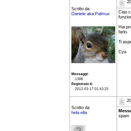
20
Scritto da
Ciao c
Daniele aka Palmux
funzion
Hai pr
farlo.
Ti aspe
Cya
Messaggi
1386
Registrato il
2012-03-17 01:43:25
20
Scritto da
Messa
hela ella
spam