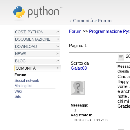
Comunità
>
Forum
Forum
>>
Programmazione Pyt
COS'È PYTHON
DOCUMENTAZIONE
Pagina: 1
DOWNLOAD
NEWS
20
BLOG
Scritto da
Messag
Galax83
COMUNITÀ
Questa 
Forum
Ciao a
Social network
flappy
Mailing list
vorrei
Wiki
e anch
notte 
Sito
chi mi
Messaggi
Grazi
1
Registrato il
2020-03-31 18:12:08