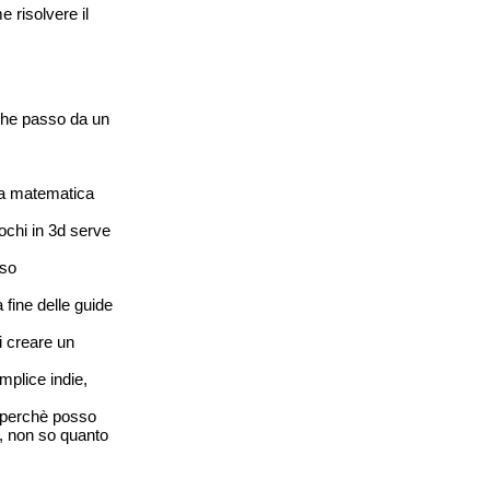
risolvere il
che passo da un
la matematica
ochi in 3d serve
sso
 fine delle guide
i creare un
mplice indie,
 perchè posso
, non so quanto