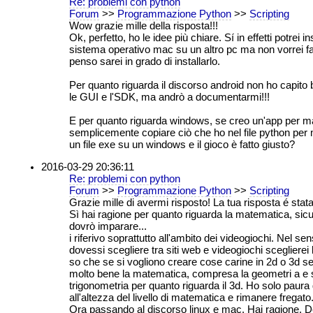
Re: problemi con python
Forum
>>
Programmazione Python
>>
Scripting
Wow grazie mille della risposta!!!
Ok, perfetto, ho le idee più chiare. Sí in effetti potrei ins
sistema operativo mac su un altro pc ma non vorrei fa
penso sarei in grado di installarlo.
Per quanto riguarda il discorso android non ho capito
le GUI e l'SDK, ma andrò a documentarmi!!!
E per quanto riguarda windows, se creo un'app per m
semplicemente copiare ciò che ho nel file python per ma
un file exe su un windows e il gioco è fatto giusto?
2016-03-29 20:36:11
Re: problemi con python
Forum
>>
Programmazione Python
>>
Scripting
Grazie mille di avermi risposto! La tua risposta é stata
Sì hai ragione per quanto riguarda la matematica, sic
dovrò imparare...
i riferivo soprattutto all'ambito dei videogiochi. Nel s
dovessi scegliere tra siti web e videogiochi scegliere
so che se si vogliono creare cose carine in 2d o 3d s
molto bene la matematica, compresa la geometri a e s
trigonometria per quanto riguarda il 3d. Ho solo paura
all'altezza del livello di matematica e rimanere fregato
Ora passando al discorso linux e mac. Hai ragione. 