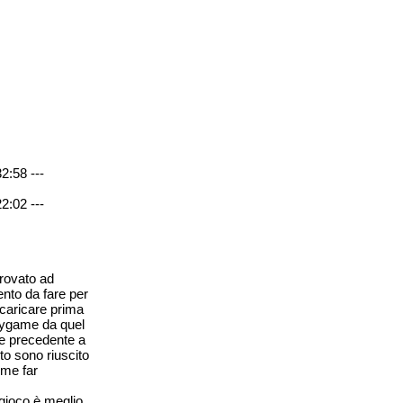
2:58 ---
2:02 ---
provato ad
ento da fare per
scaricare prima
 pygame da quel
ne precedente a
o sono riuscito
ome far
 gioco è meglio