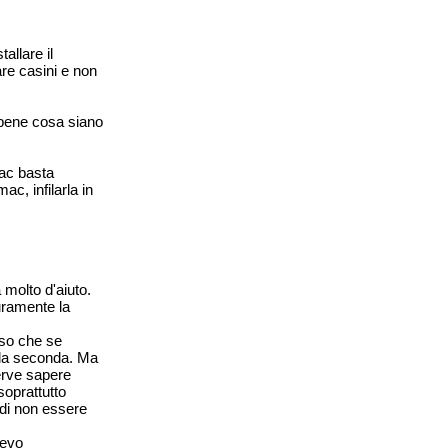
tallare il
re casini e non
 bene cosa siano
ac basta
c, infilarla in
 molto d'aiuto.
uramente la
enso che se
i la seconda. Ma
erve sapere
oprattutto
 di non essere
.
Devo