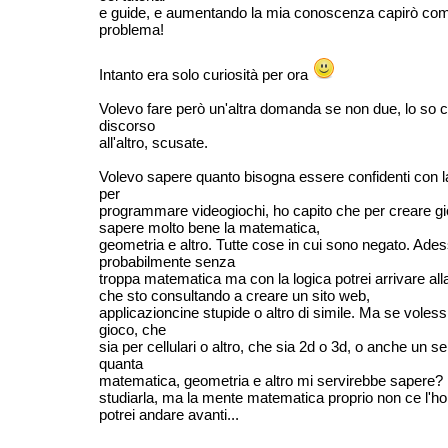
e guide, e aumentando la mia conoscenza capirò come 
problema!
Intanto era solo curiosità per ora
Volevo fare però un'altra domanda se non due, lo so 
discorso
all'altro, scusate.
Volevo sapere quanto bisogna essere confidenti con 
per
programmare videogiochi, ho capito che per creare gi
sapere molto bene la matematica,
geometria e altro. Tutte cose in cui sono negato. Ade
probabilmente senza
troppa matematica ma con la logica potrei arrivare alla
che sto consultando a creare un sito web,
applicazioncine stupide o altro di simile. Ma se voless
gioco, che
sia per cellulari o altro, che sia 2d o 3d, o anche un se
quanta
matematica, geometria e altro mi servirebbe sapere?
studiarla, ma la mente matematica proprio non ce l'ho
potrei andare avanti...