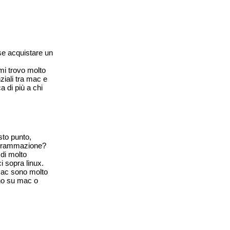
se acquistare un
i trovo molto
ziali tra mac e
 di più a chi
sto punto,
rogrammazione?
di molto
 sopra linux.
mac sono molto
ano su mac o