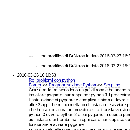
--- Ultima modifica di Br3ikros in data 2016-03-27 16:3
--- Ultima modifica di Br3ikros in data 2016-03-27 19:2
2016-03-26 16:16:53
Re: problemi con python
Forum
>>
Programmazione Python
>>
Scripting
Grazie mille! mi sono letto un po' di roba e ho anche 
installare pygame. purtroppo per python 3 il procedim
l'installazione di pygame è complicatissimo e dovrei 
altre 2 app che mi permettano di installare e avviare
che ho capito. allora ho provato a scaricare la versio
python 3 ovvero python 2 e poi pygame. a questo punt
ad installare entrambi ma in ogni caso non capisco c
funzionare e avviare pygame.
sono arrivato alla conclusione che prima di creare un