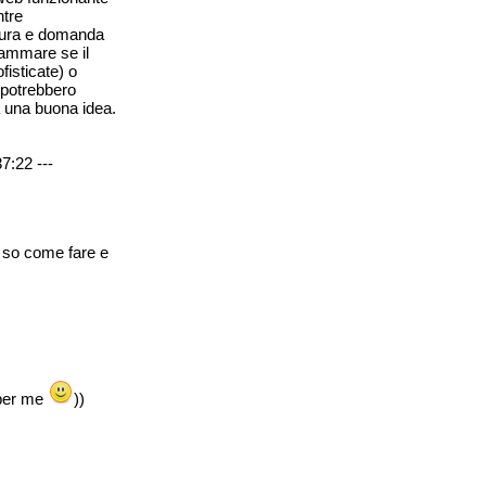
ntre
aura e domanda
rammare se il
fisticate) o
 potrebbero
ha una buona idea.
7:22 ---
e so come fare e
 per me
))