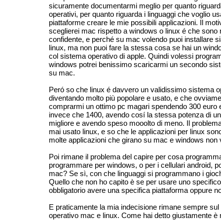
sicuramente documentarmi meglio per quanto riguarda
operativi, per quanto riguarda i linguaggi che voglio us
piattaforme creare le mie possibili applicazioni. Il moti
sceglierei mac rispetto a windows o linux é che sono 
confidente, e perché su mac volendo puoi installare 
linux, ma non puoi fare la stessa cosa se hai un wind
col sistema operativo di apple. Quindi volessi progr
windows potrei benissimo scaricarmi un secondo sis
su mac.
Peró so che linux é davvero un validissimo sistema op
diventando molto più popolare e usato, e che ovviame
comprarmi un ottimo pc magari spendendo 300 euro e 
invece che 1400, avendo cosí la stessa potenza di u
migliore e avendo speso mooolto di meno. Il problem
mai usato linux, e so che le applicazioni per linux son
molte applicazioni che girano su mac e windows non 
Poi rimane il problema del capire per cosa programma
programmare per windows, o per i cellulari android, p
mac? Se sì, con che linguaggi si programmano i giochi
Quello che non ho capito è se per usare uno specifico
obbligatorio avere una specifica piattaforma oppure no
E praticamente la mia indecisione rimane sempre sul
operativo mac e linux. Come hai detto giustamente è 