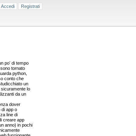
Accedi
Registrati
n po' di tempo
, sono tornato
uarda python,
so conto che
studicchiato un
 sicuramente lo
izzanti da un
senza dover
 di app o
a line di
di creare app
un anno) in pochi
cnicamente
web funzionante