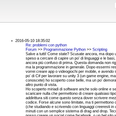
2016-05-10 18:35:02
Re: problemi con python
Forum
>>
Programmazione Python
>>
Scripting
Salve a tutti! Come state? Scusate ancora, ma dopo u
speso a cercare di capire un po' di linguaggi e le basi
ancora più confuso di prima. Questa domanda non rig
ma la programmazione in generale. Dopo essermi re
vorrei creare app o videogiochi per mobile, e avendo 
po' di C# per lavorare su unity 3 (un game engine, ma
conoscete) ho scoperto cose belle, ma un po' demoral
altro punto di vista.
Ho scoperto miriadi di software anche solo online e 
scaricare nulla che permettono di creare qualsiasi tipo
addirittura siti come questo senza dover scrivere mezz
codice. Forse alcune sono limitate, ma ti permettono 
(che studiando e scrivendo con linguaggi creeresti in 
minuti con un semplice sistema di drag and drop. Te
posso creare un social come facebook, o un bel sito 