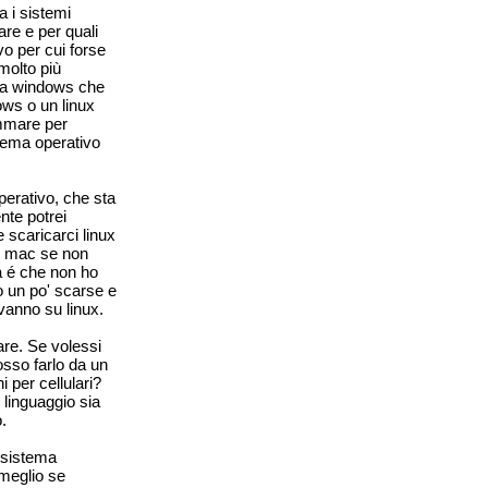
 i sistemi
are e per quali
vo per cui forse
molto più
sia windows che
ows o un linux
ammare per
tema operativo
erativo, che sta
nte potrei
scaricarci linux
n mac se non
a é che non ho
o un po' scarse e
vanno su linux.
re. Se volessi
osso farlo da un
 per cellulari?
 linguaggio sia
.
 sistema
meglio se