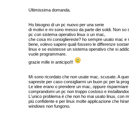
Ultimissima domanda.
Ho bisogno di un pc nuovo per una serie
di motivi e mi sono messo da parte dei soldi. Non so 
pc con sistema operativo linux o un mac,
che cosa mi consigliereste? ho sempre usato mac e m
bene, volevo sapere quali fossero le differenze sostan
linux e se esistesse un sistema operativo che si addica
vuole programmare.
grazie mille in anticipo!!!
Mi sono ricordato che non usate mac, scusate. A que
sapreste per caso consigliarmi un buon pc per la p
Le idee erano o prendere un mac, oppure risparmiare 
comprandomi un pc non troppo costoso e installandoci
L'unico problema é che non ho mai usato linux, con 
piú confidente e per linux molte applicazione che hir
windows non fungono.