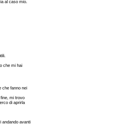
ia al caso mio.
ili.
o che mi hai
e che fanno nei
fine, mi trovo
rco di aprirla
i andando avanti