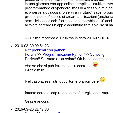
in una giornata con app online semplici e intuitive, me
programmando ci spenderei mesi!!! Adesso la mia p
è: a serve a qualcosa (o servirà in futuro) saper prog
proprio scopo è quello di creare applicazioni (anche so
semplici videogiochi? ormai anche bambini di 10 anni
arrivare acreare un'app e addirittura fare soldi se si 
--- Ultima modifica di Br3ikros in data 2016-05-10 18:3
2016-03-30 09:54:23
Re: problemi con python
Forum
>>
Programmazione Python
>>
Scripting
Perfetto!! Sei stato chiarissimo! Ok bene, adesso ch
che so che si può fare sono più contento
Grazie mille!
Nel caso avessi altri dubbi torneró a rompere
Intanto cerco di capire che cosa è meglio acquistare
Grazie ancora!
2016-03-29 21:47:30