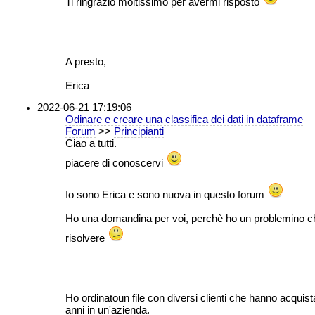
Ti ringrazio moltissimo per avermi risposto
A presto,
Erica
2022-06-21 17:19:06
Odinare e creare una classifica dei dati in dataframe
Forum
>>
Principianti
Ciao a tutti.
piacere di conoscervi
Io sono Erica e sono nuova in questo forum
Ho una domandina per voi, perchè ho un problemino ch
risolvere
Ho ordinatoun file con diversi clienti che hanno acquista
anni in un'azienda.