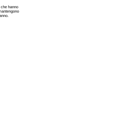
ti che hanno
i mantengono
 anno.