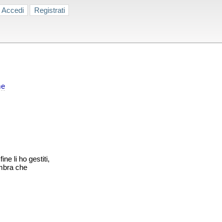
Accedi
Registrati
me
ine li ho gestiti,
embra che