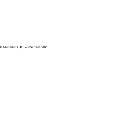
 94144670489, P. Iva 05753460483