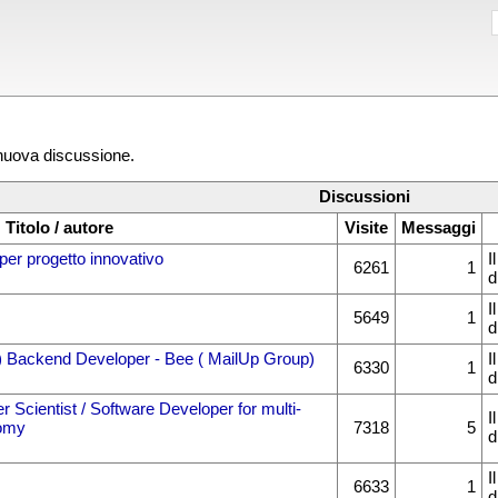
 nuova discussione.
Discussioni
Titolo / autore
Visite
Messaggi
per progetto innovativo
I
6261
1
d
I
5649
1
d
) Backend Developer - Bee ( MailUp Group)
I
6330
1
d
 Scientist / Software Developer for multi-
I
omy
7318
5
d
I
6633
1
d