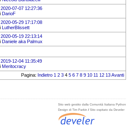
l
2020-07-07 12:27:36
i
DarioF
l
2020-05-29 17:17:08
i
LutherBlissett
l
2020-05-19 22:13:14
i
Daniele aka Palmux
l
2019-12-04 11:35:49
i
Meritocracy
Pagina:
Indietro
1
2
3
4
5
6
7
8
9
10
11
12
13
Avanti
Sito web gestito dalla Comunità Italiana Python
Design di Tim Parkin
/
Sito ospitato da Develer