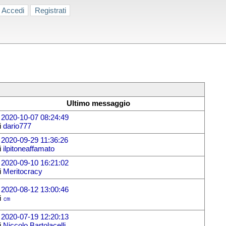
Accedi
Registrati
Ultimo messaggio
l
2020-10-07 08:24:49
i
dario777
l
2020-09-29 11:36:26
i
ilpitoneaffamato
l
2020-09-10 16:21:02
i
Meritocracy
l
2020-08-12 13:00:46
i
㎝
l
2020-07-19 12:20:13
i
Niccolo Bartolacelli