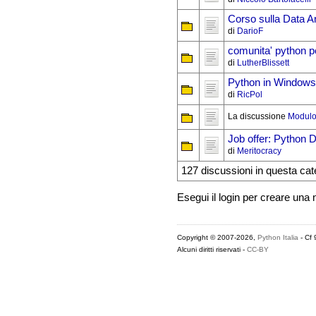
Corso sulla Data A
di
DarioF
comunita' python pe
di
LutherBlissett
Python in Windows, 
di
RicPol
La discussione
Modulo
Job offer: Python 
di
Meritocracy
127 discussioni in questa cat
Esegui il login per creare una
Copyright © 2007-2026,
Python Italia
- Cf
Alcuni diritti riservati -
CC-BY