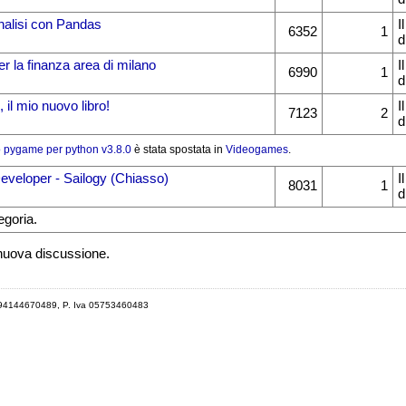
nalisi con Pandas
I
6352
1
d
r la finanza area di milano
I
6990
1
d
il mio nuovo libro!
I
7123
2
d
 pygame per python v3.8.0
è stata spostata in
Videogames
.
Developer - Sailogy (Chiasso)
I
8031
1
d
egoria.
 nuova discussione.
 94144670489, P. Iva 05753460483