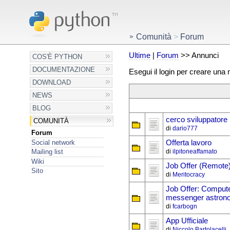
Comunità
>
Forum
Ultime
|
Forum
>> Annunci
COS'È PYTHON
DOCUMENTAZIONE
Esegui il login per creare una
DOWNLOAD
NEWS
BLOG
cerco sviluppatore 
COMUNITÀ
di
dario777
Forum
Social network
Offerta lavoro
di
ilpitoneaffamato
Mailing list
Wiki
Job Offer (Remote
Sito
di
Meritocracy
Job Offer: Computer
messenger astron
di
fcarbogn
App Ufficiale
di
Niccolo Bartolacelli