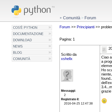
Comunità
>
Forum
Forum
>>
Principianti
>> proble
COS'È PYTHON
DOCUMENTAZIONE
Pagina: 1
DOWNLOAD
NEWS
20
BLOG
Scritto da
Ciao a
xshellx
COMUNITÀ
a prog
elemen
Ho sca
niente
found.
dell'e
3.4...m
Messaggi
grazie 
2
Registrato il
2016-04-25 12:47:38