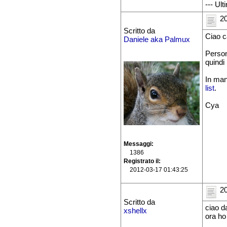
--- Ul
20
Scritto da
Ciao c
Daniele aka Palmux
Person
quindi
In man
list
.
Cya
Messaggi
1386
Registrato il
2012-03-17 01:43:25
20
Scritto da
ciao da
xshellx
ora ho 