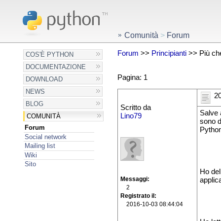
Comunità
>
Forum
Forum
>>
Principianti
>> Più ch
COS'È PYTHON
DOCUMENTAZIONE
Pagina: 1
DOWNLOAD
NEWS
20
BLOG
Scritto da
Salve a
Lino79
COMUNITÀ
sono d
Forum
Python
Social network
Mailing list
Wiki
Sito
Ho del
Messaggi
applic
2
Registrato il
2016-10-03 08:44:04