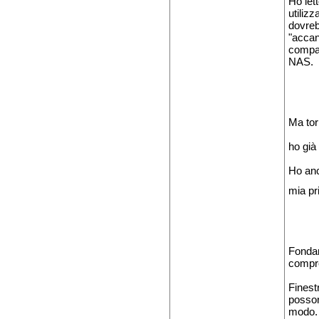
Ho let
utilizz
dovreb
"accan
compat
NAS.
Ma tor
ho già
Ho anc
mia pr
Fondam
compr
Finest
posson
modo.