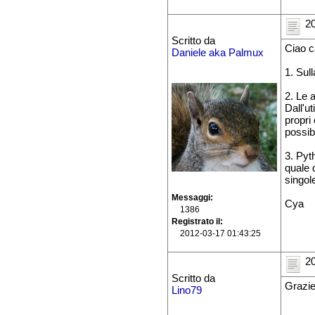
20
Scritto da
Ciao c
Daniele aka Palmux
1. Sull
2. Le 
Dall'ut
propri
possibi
3. Pyt
quale 
singole
Messaggi
Cya
1386
Registrato il
2012-03-17 01:43:25
20
Scritto da
Grazie
Lino79