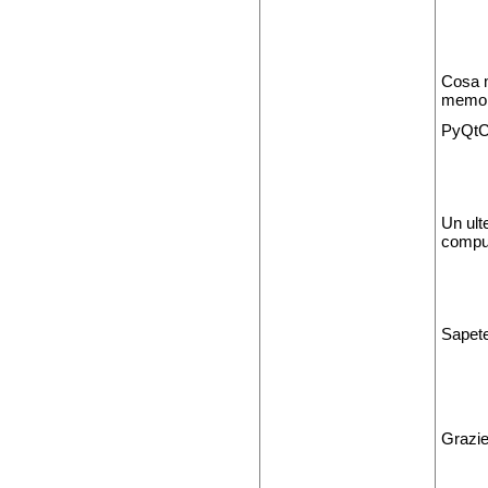
Cosa m
memori
PyQtCh
Un ult
compu
Sapete
Grazie