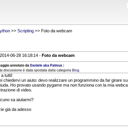
ython
>>
Scripting
>> Foto da webcam
2014-06-28 16:18:14 -
Foto da webcam
aggio annotato da
Daniele aka Palmux
:
a discussione è stata spostata dalla categoria
Blog
.
a tutti!
ei chiedervi un aiuto: devo realizzare un programmino da far girare su
hiuda. Ho provato usando pygame ma non funziona con la mia webcam
strazione di video.
cuno sa aiutarmi?
ie già da adesso