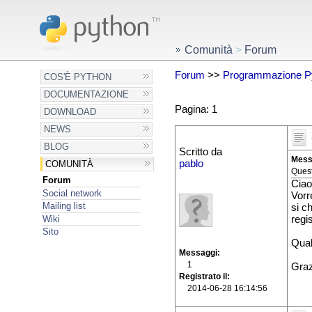
Comunità
>
Forum
Forum
>>
Programmazione P
COS'È PYTHON
DOCUMENTAZIONE
Pagina: 1
DOWNLOAD
NEWS
BLOG
Scritto da
Mess
pablo
COMUNITÀ
Quest
Forum
Ciao 
Social network
Vorr
Mailing list
si c
Wiki
regi
Sito
Qual
Messaggi
1
Graz
Registrato il
2014-06-28 16:14:56