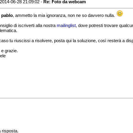
2014-06-28 21:09:02 -
Re: Foto da webcam
o
pablo
, ammetto la mia ignoranza, non ne so davvero nulla.
nsiglio di iscriverti alla nostra
mailinglist
, dove potresti trovare qualc
lematica.
aso tu riuscissi a risolvere, posta qui la soluzione, così resterà a dispos
 e grazie.
ele
a risposta.