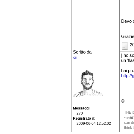
Devo c
Grazie 
20
Scritto da
| ho sc
㎝
un 'fla
hai pr
http:/
©
Messaggi
THE 
270
<㎝🐌🐍
Registrato il
can do
2009-06-04 12:52:02
think 