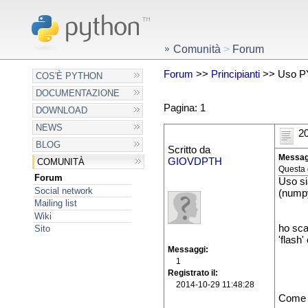
Comunità
>
Forum
Forum
>>
Principianti
>> Uso 
COS'È PYTHON
DOCUMENTAZIONE
Pagina: 1
DOWNLOAD
NEWS
20
BLOG
Scritto da
Messag
GIOVDPTH
COMUNITÀ
Questa 
Forum
Uso si
Social network
(numpy
Mailing list
Wiki
ho sca
Sito
'flash'
Messaggi
1
Registrato il
2014-10-29 11:48:28
Come p