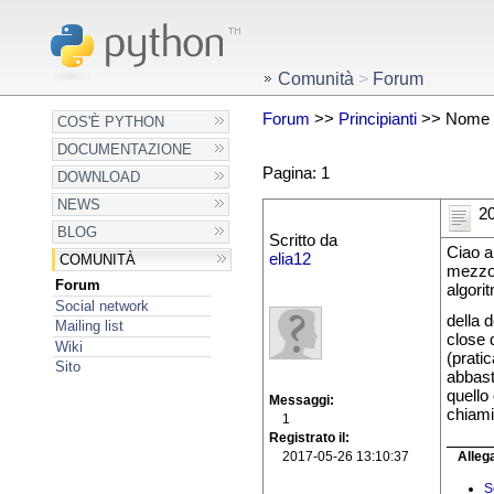
Comunità
>
Forum
Forum
>>
Principianti
>> Nome s
COS'È PYTHON
DOCUMENTAZIONE
Pagina: 1
DOWNLOAD
NEWS
20
BLOG
Scritto da
Ciao a
elia12
COMUNITÀ
mezzo"
Forum
algorit
Social network
della
Mailing list
close 
Wiki
(pratic
Sito
abbast
quello
Messaggi
chiami.
1
Registrato il
Allega
2017-05-26 13:10:37
S