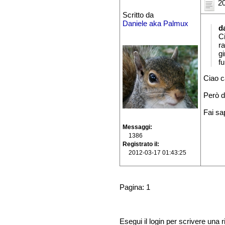
20
Scritto da
Daniele aka Palmux
d
C
r
g
fu
Ciao ca
Però di
Fai sa
Messaggi
1386
Registrato il
2012-03-17 01:43:25
Pagina: 1
Esegui il login per scrivere una r