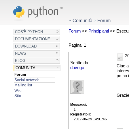
Comunità
>
Forum
Forum
>>
Principianti
>> Esecuz
COS'È PYTHON
DOCUMENTAZIONE
Pagina: 1
DOWNLOAD
NEWS
20
BLOG
Scritto da
Ciao a
davrigo
COMUNITÀ
intere
Forum
pc ho 
Social network
Mailing list
Wiki
Grazi
Sito
Messaggi
1
Registrato il
2017-06-29 14:01:46