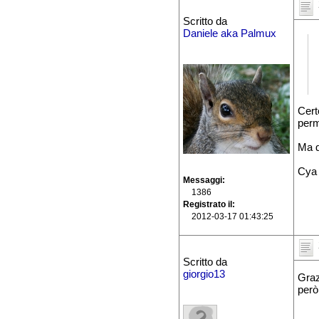
Scritto da
Daniele aka Palmux
Cert
perm
Ma qu
Cya
Messaggi
1386
Registrato il
2012-03-17 01:43:25
Scritto da
giorgio13
Graz
però