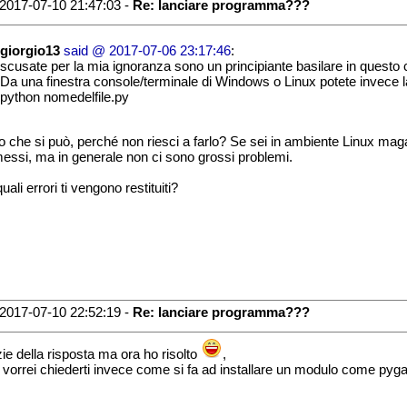
2017-07-10 21:47:03 -
Re: lanciare programma???
giorgio13
said @ 2017-07-06 23:17:46
:
scusate per la mia ignoranza sono un principiante basilare in quest
Da una finestra console/terminale di Windows o Linux potete invece 
python nomedelfile.py
o che si può, perché non riesci a farlo? Se sei in ambiente Linux magari 
essi, ma in generale non ci sono grossi problemi.
ali errori ti vengono restituiti?
2017-07-10 22:52:19 -
Re: lanciare programma???
ie della risposta ma ora ho risolto
,
 vorrei chiederti invece come si fa ad installare un modulo come py