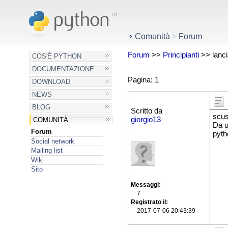
Comunità
>
Forum
Forum
>>
Principianti
>> lanc
COS'È PYTHON
DOCUMENTAZIONE
Pagina: 1
DOWNLOAD
NEWS
BLOG
Scritto da
scus
giorgio13
COMUNITÀ
Da u
Forum
pyth
Social network
Mailing list
Wiki
Sito
Messaggi
7
Registrato il
2017-07-06 20:43:39