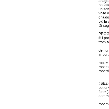
anagra
ho fat
un sem
volta 
chiudo
più la 
Di seg
PROG
# il 
from tk
def fu
impor
root =
root.s
root.ti
#SEZ
bottonC
font=('
comma
root.m