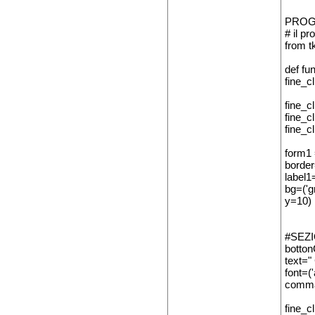
PROG
# il p
from tk
def fu
fine_cl
fine_cl
fine_cl
fine_c
form1 
borde
label1
bg=('gr
y=10)
#SEZ
botton
text=" 
font=('
comma
fine_c