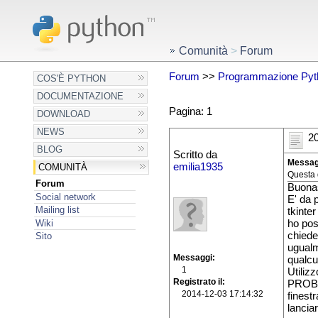
Comunità
>
Forum
Forum
>>
Programmazione Pyt
COS'È PYTHON
DOCUMENTAZIONE
Pagina: 1
DOWNLOAD
NEWS
20
BLOG
Scritto da
Messag
emilia1935
COMUNITÀ
Questa 
Forum
Buona
Social network
E' da 
Mailing list
tkinte
Wiki
ho pos
chiede
Sito
ugualm
Messaggi
qualcu
1
Utiliz
Registrato il
PROBL
2014-12-03 17:14:32
finest
lanciar