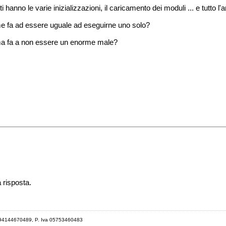
ti hanno le varie inizializzazioni, il caricamento dei moduli ... e tutto 
 fa ad essere uguale ad eseguirne uno solo?
 fa a non essere un enorme male?
a risposta.
 94144670489, P. Iva 05753460483