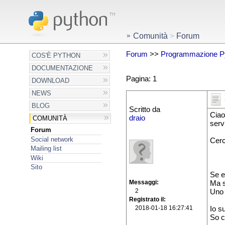
Comunità
>
Forum
Forum
>>
Programmazione P
COS'È PYTHON
DOCUMENTAZIONE
Pagina: 1
DOWNLOAD
NEWS
BLOG
Scritto da
Ciao
draio
COMUNITÀ
serv
Forum
Social network
Cerc
Mailing list
Wiki
Sito
Se e
Messaggi
Ma s
2
Uno 
Registrato il
2018-01-18 16:27:41
Io s
So c