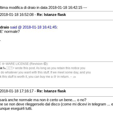
Ultima modifica di draio in data 2018-01-18 16:42:15 ---
2018-01-18 16:52:08 -
Re: Istanze flask
draio
said @ 2018-01-18 16:41:45
:
E' normale?
.
 🍺-WARE LICENSE (Revision ㊷):
🐍.🇮🇹> wrote this post. As long as you retain this notice you
 do whatever you want with this stuff. If we meet some day, and you
k this stuff is worth it, you can buy me a 🍺 in return. -- ㎝
2018-01-18 17:16:17 -
Re: Istanze flask
sarà anche normale ma non è certo un bene.... o no?
e se non deve rileggerselo dal disco (come mi dicevi in telegram ... 
nque eseguirli tutti.