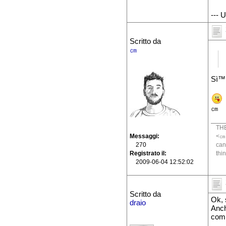
--- 
Scritto da
㎝
Sì™
㎝
THE
<㎝
Messaggi
can
270
thin
Registrato il
2009-06-04 12:52:02
Scritto da
Ok, 
draio
Anch
comu