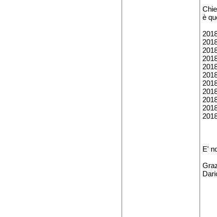
Chie
è qu
2018
2018
2018
2018
2018
2018
2018
2018
2018
2018
2018
E' n
Graz
Dari