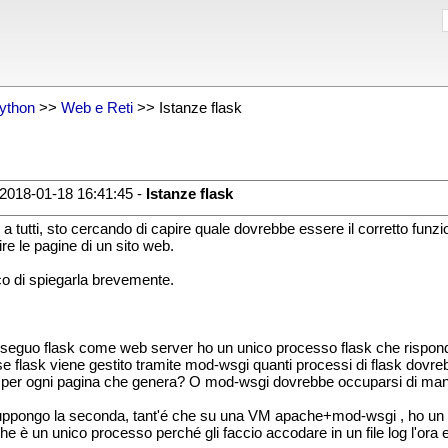
ython
>>
Web e Reti
>> Istanze flask
2018-01-18 16:41:45 -
Istanze flask
 a tutti, sto cercando di capire quale dovrebbe essere il corretto fun
ire le pagine di un sito web.
o di spiegarla brevemente.
seguo flask come web server ho un unico processo flask che risponde
e flask viene gestito tramite mod-wsgi quanti processi di flask dovre
per ogni pagina che genera? O mod-wsgi dovrebbe occuparsi di manten
uppongo la seconda, tant'é che su una VM apache+mod-wsgi , ho un un
he è un unico processo perché gli faccio accodare in un file log l'ora e 