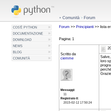
Comunità
>
Forum
Forum
>>
Principianti
>> lista er
COS'È PYTHON
DOCUMENTAZIONE
Pagina: 1
DOWNLOAD
NEWS
20
BLOG
Scritto da
Salve,
ciemme
COMUNITÀ
loro s
progra
perchè
Grazi
Messaggi
11
Registrato il
2015-02-12 17:50:24