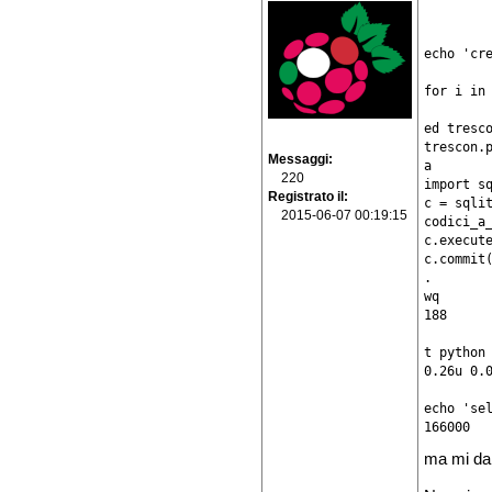
echo 'cre
for i in
ed tresco
trescon.p
Messaggi
a

220
import sq
Registrato il
c = sqlit
2015-06-07 00:19:15
codici_a_
c.execut
c.commit(
.

wq

188

t python 
0.26u 0.0
echo 'sel
166000
ma mi da e