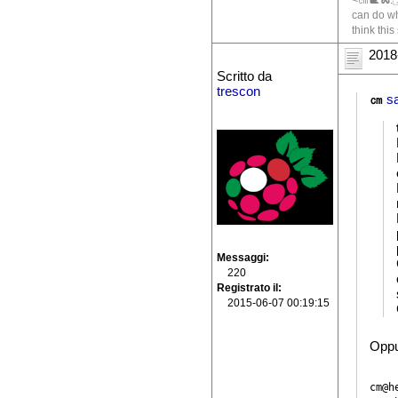
<㎝🐌🐍.🇮
can do wh
think this
2018
Scritto da
trescon
㎝
s
Messaggi
220
Registrato il
2015-06-07 00:19:15
Oppu
cm@h