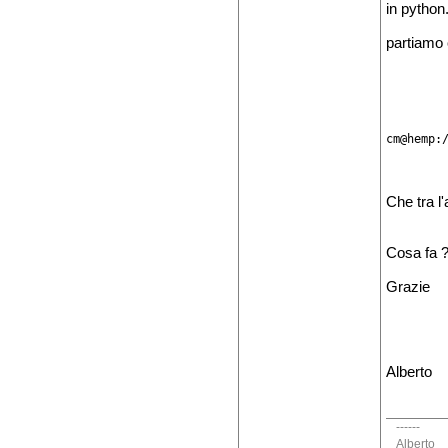
in python.
partiamo 
cm@hemp:
Che tra l
Cosa fa 
Grazie
Alberto
------
Alberto