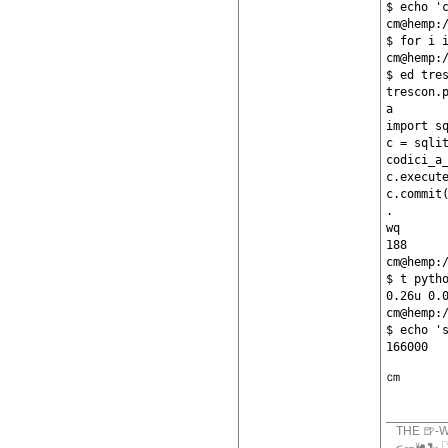
$ echo 'c
cm@hemp:/
$ for i 
cm@hemp:/
$ ed tres
trescon.p
a

import sq
c = sqlit
codici_a_
c.execut
c.commit(
.

wq

188

cm@hemp:/
$ t pytho
0.26u 0.0
cm@hemp:/
$ echo 's
㎝
THE 🍺-W