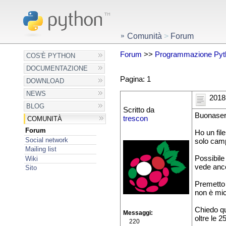
Comunità
>
Forum
Forum
>>
Programmazione Pyt
COS'È PYTHON
DOCUMENTAZIONE
Pagina: 1
DOWNLOAD
NEWS
2018
BLOG
Scritto da
Buonasera
trescon
COMUNITÀ
Forum
Ho un fil
Social network
solo camp
Mailing list
Possibile 
Wiki
vede anco
Sito
Premetto 
non è mic
Chiedo qu
Messaggi
oltre le 2
220