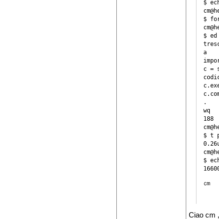
$ ec
cm@h
$ fo
cm@h
$ ed
tres
a

impo
c = 
codi
c.ex
c.co
.

wq

188

cm@h
$ t 
0.26
cm@h
$ ec
㎝
Ciao cm ,