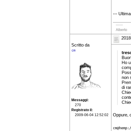
--- Ultim
------
Alberto
2018
Scritto da
㎝
tres
Buona
Ho un
comp
Possi
non s
Prem
di ra
Chie
conte
Messaggi
Chied
270
Registrato il
Oppure, d
2009-06-04 12:52:02
cm@hemp:/