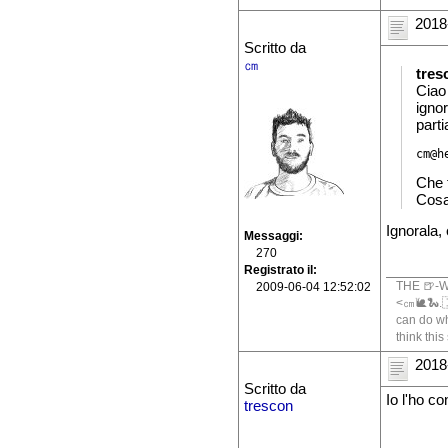
2018
Scritto da
㎝
tres
Ciao
ignor
parti
Che 
Cosa
Ignorala, 
Messaggi
270
Registrato il
THE 🍺-W
2009-06-04 12:52:02
<㎝🐌🐍.🇮
can do wh
think this
2018
Scritto da
Io l'ho co
trescon