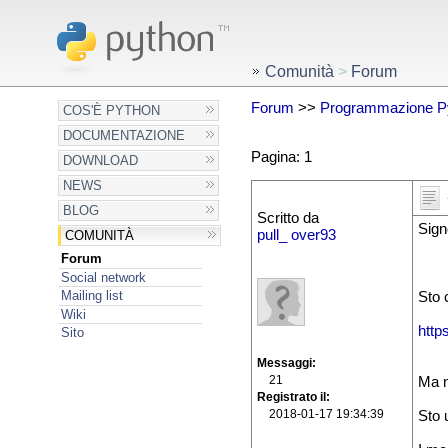
Comunità
>
Forum
Forum
>>
Programmazione P
COS'È PYTHON
DOCUMENTAZIONE
Pagina: 1
DOWNLOAD
NEWS
BLOG
Scritto da
Sign
pull_ over93
COMUNITÀ
Forum
Social network
Mailing list
Sto 
Wiki
http
Sito
Messaggi
21
Ma n
Registrato il
2018-01-17 19:34:39
Sto 