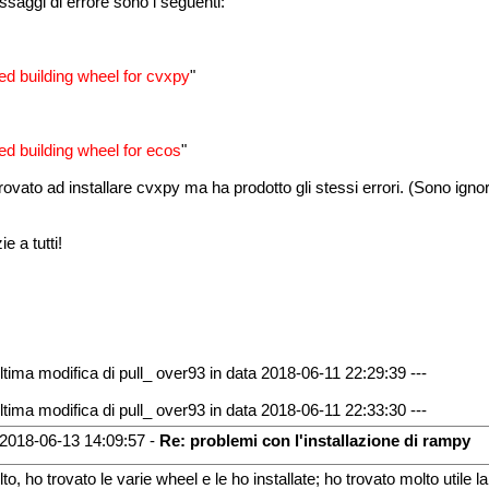
ssaggi di errore sono i seguenti:
led building wheel for cvxpy
"
led building wheel for ecos
"
rovato ad installare cvxpy ma ha prodotto gli stessi errori. (Sono ign
e a tutti!
Ultima modifica di pull_ over93 in data 2018-06-11 22:29:39 ---
Ultima modifica di pull_ over93 in data 2018-06-11 22:33:30 ---
2018-06-13 14:09:57 -
Re: problemi con l'installazione di rampy
lto, ho trovato le varie wheel e le ho installate; ho trovato molto utile 