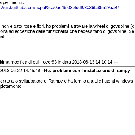
 per neofiti :
s://gist.github.com/ricpol/2ca0ae46f02bfddf08036fa85519aa97
 non è tutto rose e fiori, ho problemi a trovare la wheel di gcvspline 
iona ad eccezione delle funzionalità che necessitano di gcvspline. S
a!
Ultima modifica di pull_ over93 in data 2018-06-13 14:10:14 ---
2018-06-22 14:45:49 -
Re: problemi con l'installazione di rampy
critto allo sviluppatore di Rampy e ha fornito a tutti gli utenti windows
letamente.