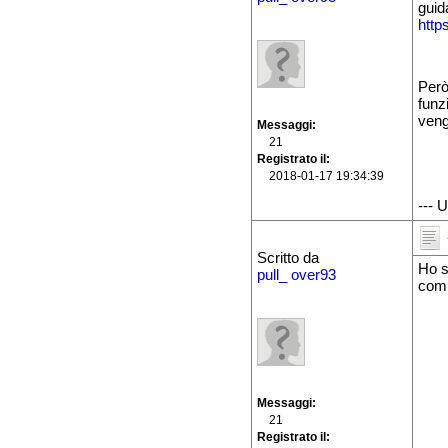
guida
http
Però
funz
veng
Messaggi
21
Registrato il
2018-01-17 19:34:39
--- 
Scritto da
Ho s
pull_ over93
comp
Messaggi
21
Registrato il