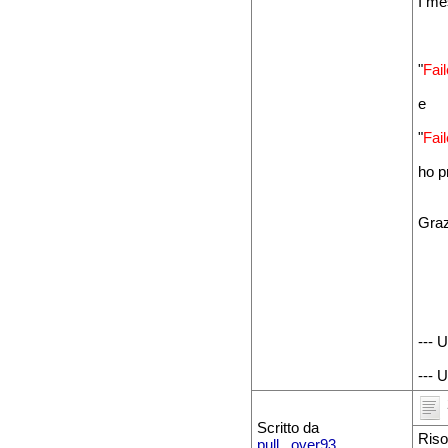
I me
"
Fai
e
"
Fai
ho p
Grazi
--- 
--- 
Scritto da
Riso
pull_ over93