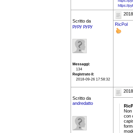
https://p
https://
2018
Scritto da
RicPol
pypy pypy
Messaggi
134
Registrato il
2018-09-26 17:58:32
2018
Scritto da
andredatto
RicP
Non 
con c
capi
form
modo