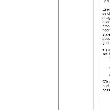
La f
Eser
se c
sbag
quan
prop
rico
sta 
succ
gene
# ps
def 
    
    
    
    
C'è 
puoi 
poss