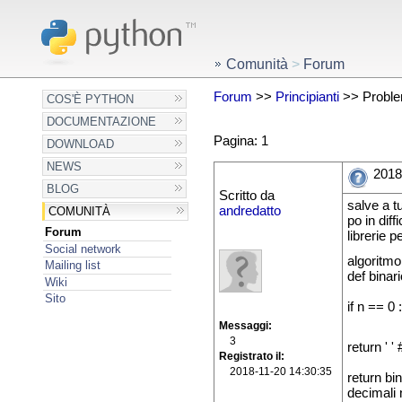
Comunità
>
Forum
Forum
>>
Principianti
>> Problem
COS'È PYTHON
DOCUMENTAZIONE
Pagina: 1
DOWNLOAD
NEWS
2018
BLOG
Scritto da
salve a t
andredatto
COMUNITÀ
po in dif
Forum
librerie 
Social network
algoritm
Mailing list
def binari
Wiki
Sito
if n == 0
Messaggi
3
return ' 
Registrato il
2018-11-20 14:30:35
return bi
decimali 