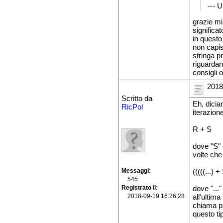
--- 
grazie mi
significa
in questo
non capis
stringa p
riguardan
consigli 
2018
Scritto da
Eh, dicia
RicPol
iterazion
R + S
dove "S" è
volte che 
Messaggi
(((((...) 
545
Registrato il
dove "..."
2018-09-19 16:26:28
all'ultim
chiama pi
questo ti