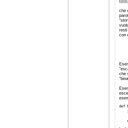
(((((
che 
parol
"str
vuot
rest
con 
Eser
"esc
che 
"bina
Eser
esce
esem
def 
    
    