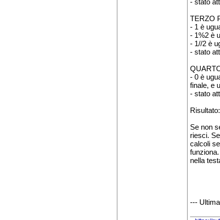
- stato at
TERZO P
- 1 è ugu
- 1%2 è u
- 1//2 è 
- stato at
QUARTO 
- 0 è ugu
finale, e
- stato a
Risultato
Se non se
riesci. S
calcoli se
funziona.
nella test
--- Ultim