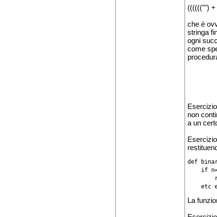
(((((("") 
che è ovv
stringa fi
ogni succ
come sper
procedura
Esercizio
non conti
a un cert
Esercizio
restituen
def binar
    if n=
        
La funzi