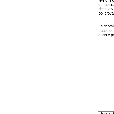
telefonin
ci riusci
riesci a 
poi prova
La ricorsi
flusso de
carta e p
https://p