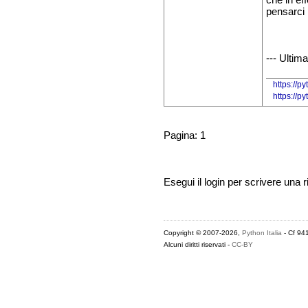
che in ef
pensarci 
--- Ultim
https://p
https://
Pagina: 1
Esegui il login per scrivere una r
Copyright © 2007-2026,
Python Italia
- Cf 94
Alcuni diritti riservati -
CC-BY