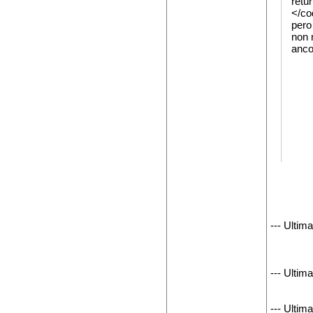
retu
</c
pero
non 
anco
--- Ultim
--- Ultim
--- Ultim