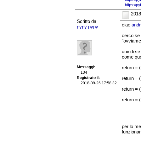
https://
2018
Scritto da
ciao
andr
pypy pypy
cerco se 
"ovviamen
quindi se 
come que
Messaggi
return = 
134
Registrato il
return = (
2018-09-26 17:58:32
return = (
return = (
per lo me
funziona