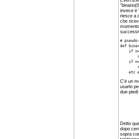
Esercizio
"binario(0
invece è 
riesce a 
che ricev
momento s
successi
# pseudo-
def binar
    if n
        r
    if n
        r
C'è un mo
usarlo per
due piedi
Detto que
dopo cent
sopra con