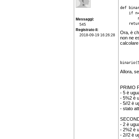
def binar
    if n=
        r
Messaggi
545
Registrato il
Ora, è ch
2018-09-19 16:26:28
non ne es
calcolar
binario(
Allora, se
PRIMO P
- 5 è ugu
- 5%2 è u
- 5//2 è 
- stato at
SECONDO
- 2 è ugu
- 2%2 è u
- 2//2 è 