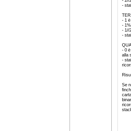
- 2/
- sta
TERZ
- 1 
- 1%
- 1/
- sta
QUA
- 0 
alla 
- st
rico
Risu
Se n
finc
carta
bina
rico
stack