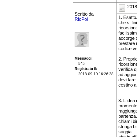
2018
Scritto da
1. Esatto
RicPol
che si fi
ricorsion
facilissim
accorge d
prestare 
codice ve
Messaggi
2. Propri
545
ricorsion
Registrato il
verifica 
2018-09-19 16:26:28
ad aggiun
devi fare
cestino ai
3. L'idea
momento l
raggiunge
partenza.
chiami bi
stringa b
saggia...