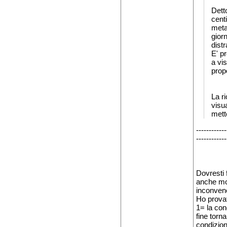
Dett
cent
meta
gior
dist
E' p
a vis
prop
La ri
visu
mett
------------
------------
Dovresti 
anche mol
inconvene
Ho provat
1= la con
fine torn
condizione