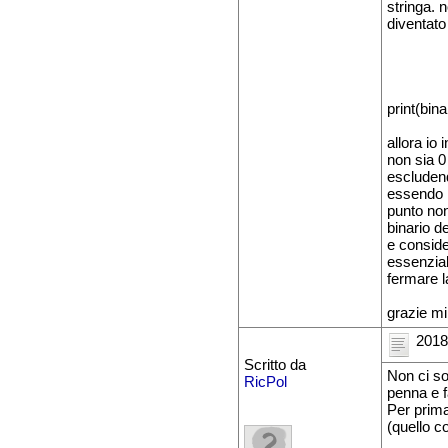
stringa. 
diventato
print(bin
allora io
non sia 0
escluden
essendo r
punto non
binario d
e conside
essenzial
fermare l
grazie mil
2018
Scritto da
Non ci so
RicPol
penna e f
Per prima
(quello c