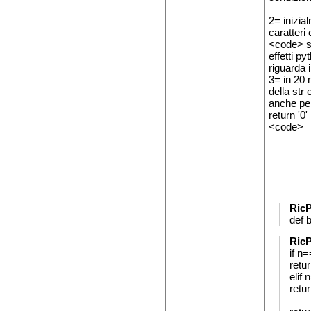
2= inizia
caratteri
<code> st
effetti p
riguarda 
3= in 20 
della str 
anche pen
return '0'
<code>
RicP
def b
RicP
if n
retur
elif 
retur