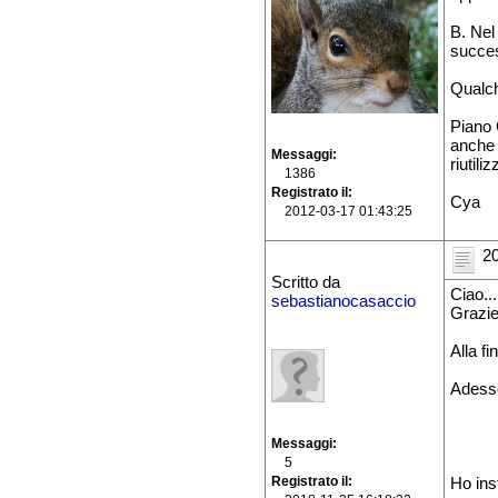
B. Nel 
success
Qualc
Piano 
anche 
Messaggi
riutili
1386
Registrato il
Cya
2012-03-17 01:43:25
20
Scritto da
Ciao...
sebastianocasaccio
Grazie 
Alla fi
Adesso
Messaggi
5
Registrato il
Ho ins