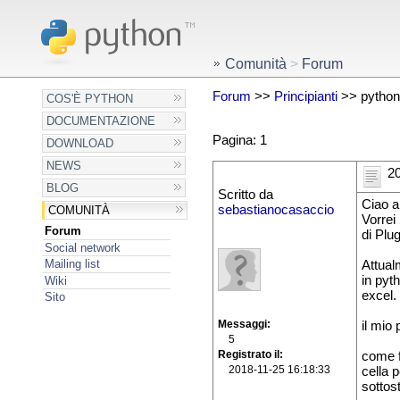
Comunità
>
Forum
Forum
>>
Principianti
>> python
COS'È PYTHON
DOCUMENTAZIONE
Pagina: 1
DOWNLOAD
NEWS
20
BLOG
Scritto da
Ciao a
sebastianocasaccio
COMUNITÀ
Vorrei
Forum
di Plu
Social network
Mailing list
Attual
in pyth
Wiki
excel.
Sito
Messaggi
il mio
5
Registrato il
come f
2018-11-25 16:18:33
cella 
sottos