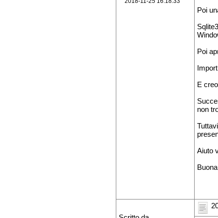
2018-11-25 16:18:33
Poi una
Sqlite
Windo
Poi ap
Import
E creo
Succes
non tro
Tuttavi
presen
Aiuto v
Buona s
20
Scritto da