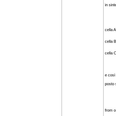
in sin
cella A
cella B
cella 
e così 
posto 
from 