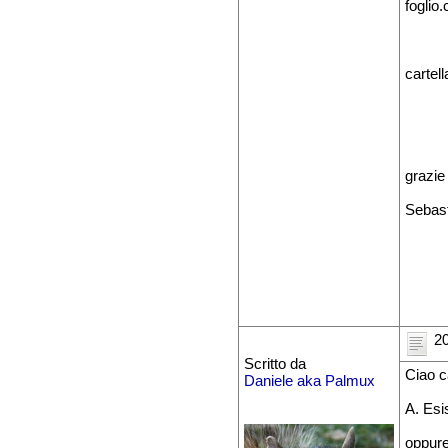
foglio.
cartel
grazie 
Sebas
20
Scritto da
Ciao c
Daniele aka Palmux
A. Esis
oppur