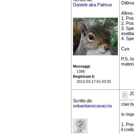
Ottima
Daniele aka Palmux
Allora
1. Post
2. Post
3. Spe
esatta
4. Spe
Cya
P.S. I
materi
Messaggi
1386
Registrato il
2012-03-17 01:43:25
20
Scritto da
ciao b
sebastianocasaccio
in risp
1. Post
il cod