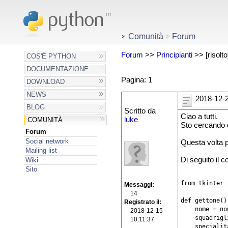
Comunità
>
Forum
Forum
>>
Principianti
>> [risolto]
COS'È PYTHON
DOCUMENTAZIONE
Pagina: 1
DOWNLOAD
NEWS
2018-12-2
BLOG
Scritto da
Ciao a tutti.
luke
COMUNITÀ
Sto cercando d
Forum
Social network
Questa volta p
Mailing list
Di seguito il c
Wiki
Sito
from tkinter 
Messaggi
14
def gettone():
Registrato il
    nome = no
2018-12-15
    squadrigl
10:11:37
    specialit