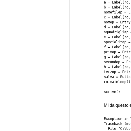
a = Label(ro,
b = Label(ro,
nomefilep = E
c = Label(ro,
nomep = Entry
d = Label(ro,
squadrigliap 
e = Label(ro,
specialitap =
f = Label(ro,
primop = Entr
g = Label(ro,
secondop = En
h = Label(ro,
terzop = Entr
salva = Butto
ro.mainloop()

Mi da questo e
Exception in 
Traceback (mo
  File "C:\Us