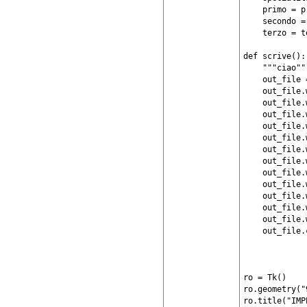
    primo = p
    secondo =
    terzo = t
def scrive():

    """ciao"""
    out_file 
    out_file.
    out_file.
    out_file.
    out_file.
    out_file.
    out_file.
    out_file.
    out_file.
    out_file.
    out_file.
    out_file.
    out_file.
    out_file.
ro = Tk()

ro.geometry("
ro.title("IMP