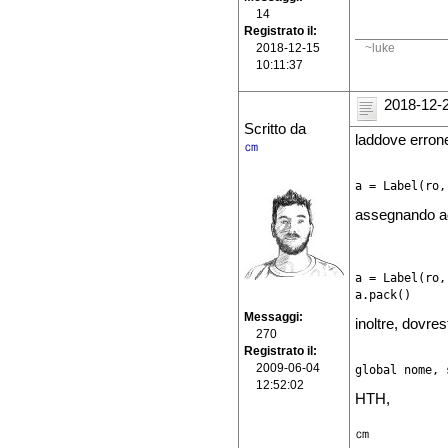
14
Registrato il
~luke
2018-12-15
10:11:37
2018-12-2
Scritto da
laddove erron
㎝
a = Label(ro,
assegnando ad
a = Label(ro,
Messaggi
inoltre, dovres
270
Registrato il
2009-06-04
global nome, 
12:52:02
HTH,
㎝