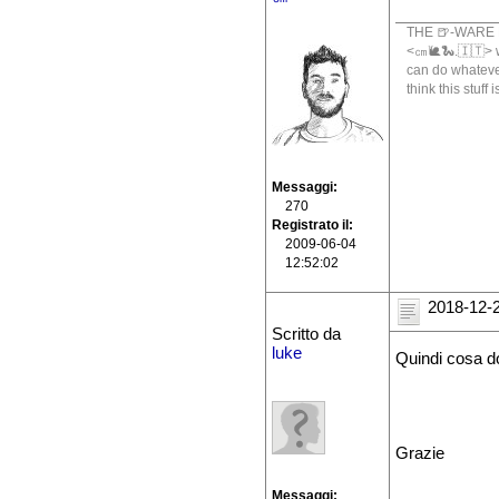
THE 🍺-WARE 
<㎝🐌🐍.🇮🇹> wr
can do whatever
think this stuff
Messaggi
270
Registrato il
2009-06-04
12:52:02
2018-12-2
Scritto da
luke
Quindi cosa d
Grazie
Messaggi