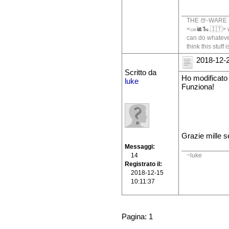
THE 🍺-WARE 
<㎝🐌🐍.🇮🇹> wr
can do whatever
think this stuff
2018-12-2
Scritto da
Ho modificato 
luke
Funziona!
Grazie mille s
Messaggi
~luke
14
Registrato il
2018-12-15
10:11:37
Pagina: 1