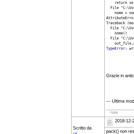
    return se
  File "C:\Us
    nome = no
AttributeErro
Traceback (mo
  File "C:\Us
    nome()

  File "C:\Us
TypeError
Grazie in anti
--- Ultima mod
~luke
2018-12-2
Scritto da
pack() non res
㎝