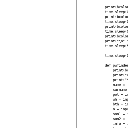
print(bcolo
time.sleep(0
print(bcolo
time.sleep(0
print(bcolo
time.sleep(0
print(bcolor
print("\n" *
time.sleep(5
time.sleep(0
def pwfinder
    print(b
    print("
    print("\
    name = 
    surname
    pet = i
    wh = in
    bth = i
    n = inp
    son1 = 
    son2 = 
    info = 