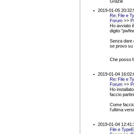
Grazie
2019-01-05 20:32:
Re: File e T
Forum
>>
Pr
Ho avviato i
digito "pwfi
Senza dare e
se provo su
Che posso f
2019-01-04 16:02:
Re: File e T
Forum
>>
Pr
Ho installat
faccio parti
Come faccio 
l'ultima ver
2019-01-04 12:41:
File e TypeE