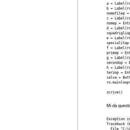
a = Label(r
b = Label(r
nomefilep =
c = Label(r
nomep = Entr
d = Label(r
squadriglia
e = Label(r
specialitap
f = Label(r
primop = Ent
g = Label(r
secondop = E
h = Label(r
terzop = Ent
salva = But
ro.mainloop(
Mi da questo
Exception in
Traceback (
  File "C:\