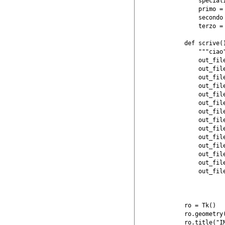
    special
    primo = 
    secondo 
    terzo = 
def scrive()
    """ciao"
    out_fil
    out_file
    out_file
    out_fil
    out_file
    out_fil
    out_file
    out_file
    out_file
    out_file
    out_file
    out_file
    out_file
    out_file
ro = Tk()

ro.geometry(
ro.title("I