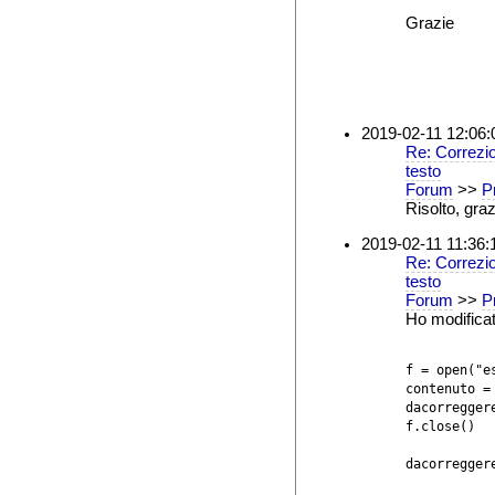
Grazie
2019-02-11 12:06:
Re: Correzio
testo
Forum
>>
Pr
Risolto, grazi
2019-02-11 11:36:
Re: Correzio
testo
Forum
>>
Pr
Ho modificat
f = open("es
contenuto = 
dacorreggere
f.close()

dacorregger