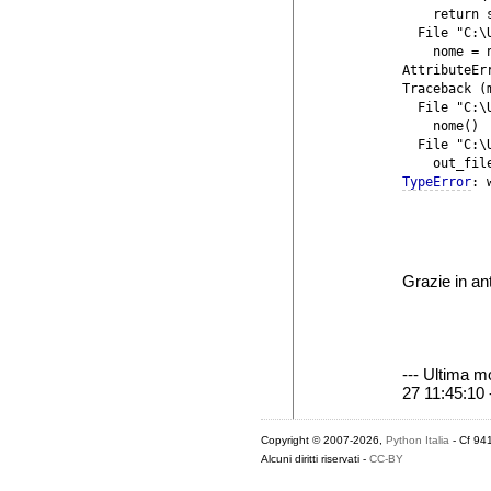
    return s
  File "C:\
    nome = n
AttributeEr
Traceback (
  File "C:\
    nome()

  File "C:\
TypeError
Grazie in an
--- Ultima m
27 11:45:10 
Copyright © 2007-2026,
Python Italia
- Cf 94
Alcuni diritti riservati -
CC-BY