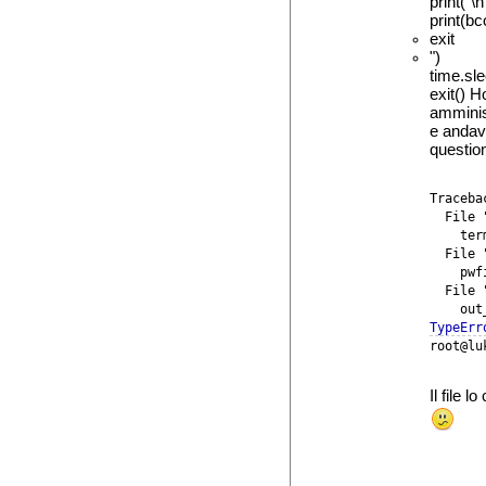
print("\n
print(b
exit
")
time.sl
exit() H
amminis
e andava
questio
Traceba
  File 
    ter
  File 
    pwf
  File 
TypeErr
root@lu
Il file l