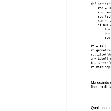
def artisti(
    roo = Tk
    roo.geom
    roo.tit
    num = r
    if num =
        a =
        b =
        roo.
ro = Tk()

ro.geometry(
ro.title("Ar
a = Label(r
b = Button(
ro.mainloop(
Ma quando es
finestra di d
Qualcuno pu