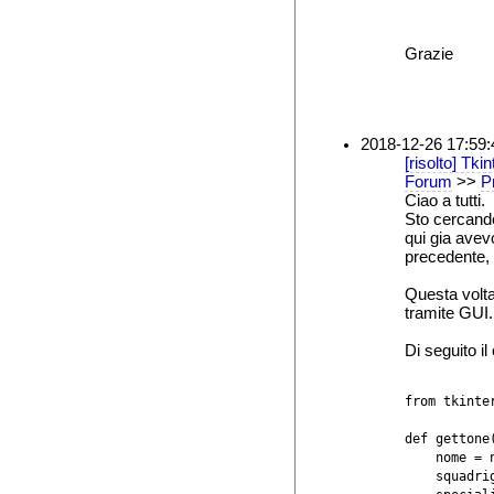
Grazie
2018-12-26 17:59:
[risolto] Tkin
Forum
>>
Pr
Ciao a tutti.
Sto cercand
qui gia avev
precedente, s
Questa volta 
tramite GUI.
Di seguito il
from tkinter
def gettone(
    nome = n
    squadri