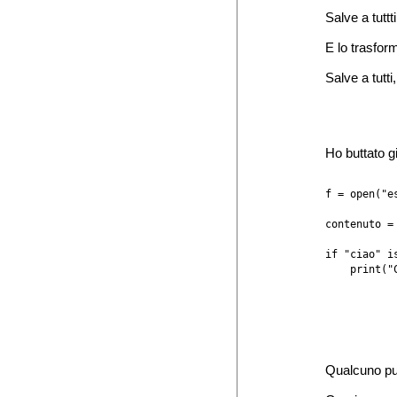
Salve a tuttt
E lo trasform
Salve a tutti
Ho buttato g
f = open("es
contenuto = 
if "ciao" is
    print("
Qualcuno pu