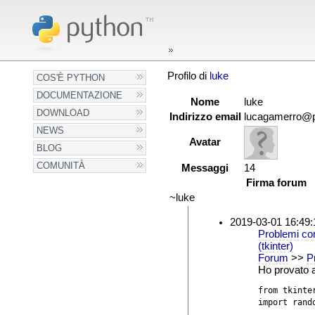
Profilo di
luke
COS'È PYTHON
DOCUMENTAZIONE
Nome
luke
DOWNLOAD
Indirizzo email
lucagamerro@p
NEWS
Avatar
BLOG
COMUNITÀ
Messaggi
14
Firma forum
~luke
2019-03-01 16:49:
Problemi con
(tkinter)
Forum
>>
P
Ho provato 
from tkinter
import rando