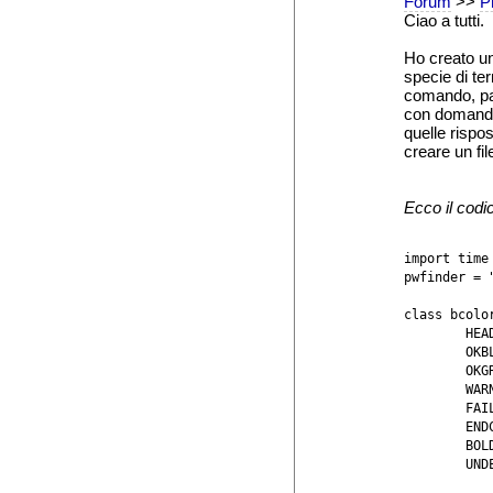
Forum
>>
Pr
Ciao a tutti.
Ho creato u
specie di te
comando, par
con domande
quelle rispo
creare un fil
Ecco il codi
import time

pwfinder = "
class bcolor
	HEADER = '\033[95m'

	OKBLUE = '\033[94m'

	OKGREEN = '\033[92m'

	WARNING = '\033[93m'

	FAIL = '\033[91m'

	ENDC = '\033[0m'

	BOLD = '\033[1m'

	UNDERLINE = '\033[4m'
