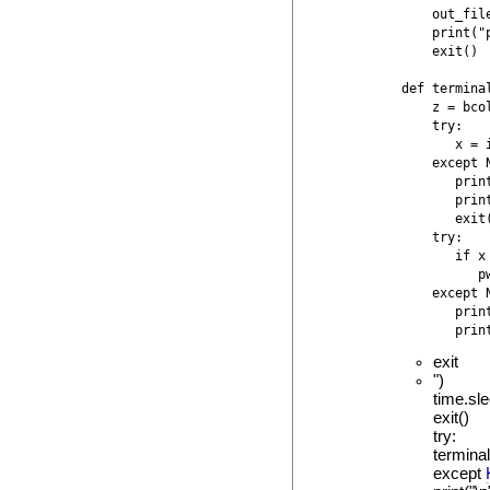
    out_file
    print("
    exit()

def terminal
    z = bco
    try:

       x = 
    except N
       prin
       print
       exit(
    try:

       if x 
          pw
    except N
       prin
       prin
exit
")
time.sl
exit()
try:
terminal
except