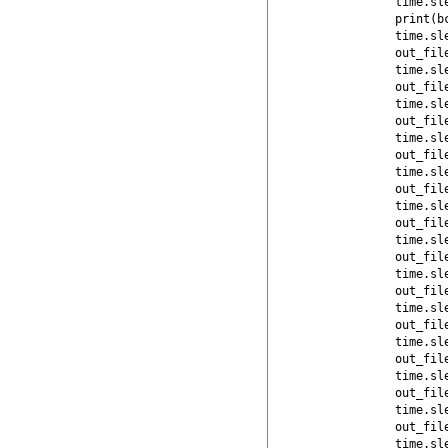
    time.sle
    print(b
    time.sle
    out_fil
    time.sle
    out_file
    time.sle
    out_fil
    time.sle
    out_file
    time.sle
    out_fil
    time.sle
    out_fil
    time.sle
    out_fil
    time.sle
    out_file
    time.sle
    out_fil
    time.sle
    out_file
    time.sle
    out_fil
    time.sle
    out_fil
    time.sle