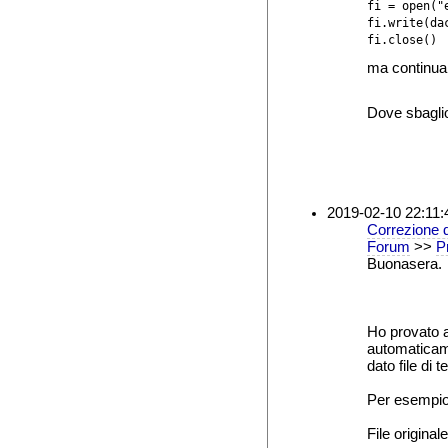
fi = open("e
fi.write(dac
fi.close()
ma continua 
Dove sbagl
2019-02-10 22:11:
Correzione d
Forum
>>
Pr
Buonasera.
Ho provato a
automaticam
dato file di t
Per esempio
File originale