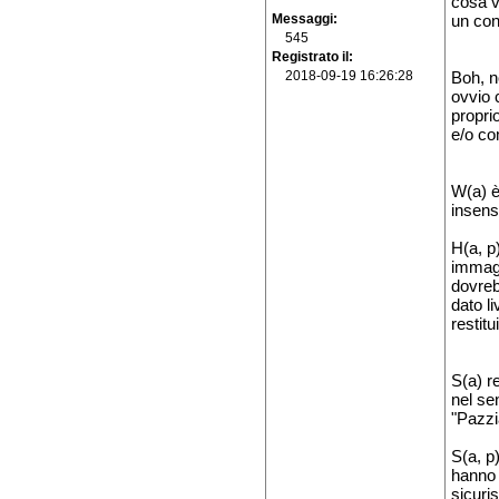
cosa v
Messaggi
un con
545
Registrato il
2018-09-19 16:26:28
Boh, n
ovvio 
propri
e/o co
W(a) è
insens
H(a, p)
immagi
dovreb
dato li
restit
S(a) re
nel se
"Pazzi
S(a, p
hanno 
sicuri