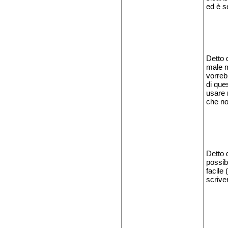
ed è s
Detto 
male m
vorreb
di ques
usare 
che no
Detto 
possib
facile
scrive