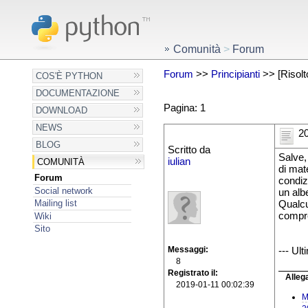
Comunità
>
Forum
Forum
>>
Principianti
>> [Risolto
COS'È PYTHON
DOCUMENTAZIONE
Pagina: 1
DOWNLOAD
NEWS
20
BLOG
Scritto da
Salve,
iulian
COMUNITÀ
di mat
Forum
condiz
Social network
un albe
Mailing list
Qualcu
compre
Wiki
Sito
Messaggi
--- Ul
8
Registrato il
Allega
2019-01-11 00:02:39
M