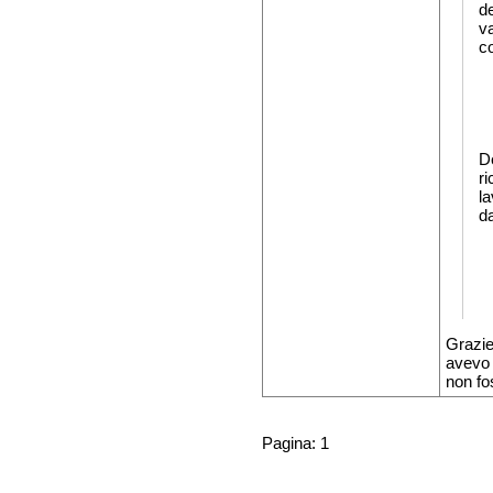
d
va
c
De
r
la
d
Grazie
avevo 
non fo
Pagina: 1