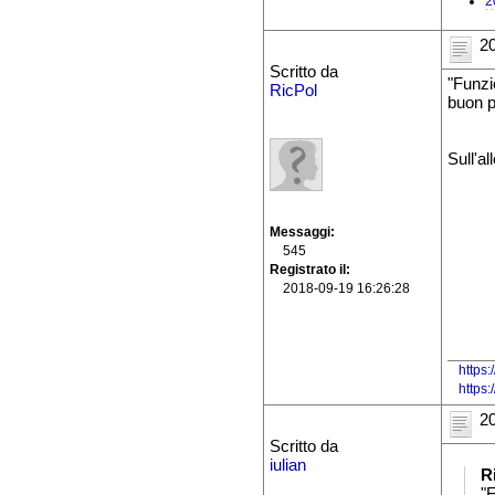
2
20
Scritto da
"Funzio
RicPol
buon p
Sull'a
Messaggi
545
Registrato il
2018-09-19 16:26:28
https:
https
20
Scritto da
iulian
R
"F