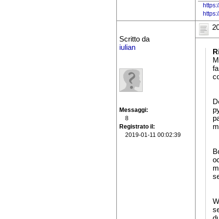
https:
https
20
Scritto da
iulian
R
M
fa
co
D
p
Messaggi
p
8
ma
Registrato il
2019-01-11 00:02:39
Bo
oc
m
s
W(
s
du