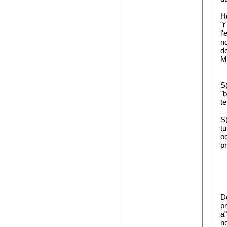
H(
"
l'
no
do
M
S(
"
t
S
t
o
p
De
pr
a"
no