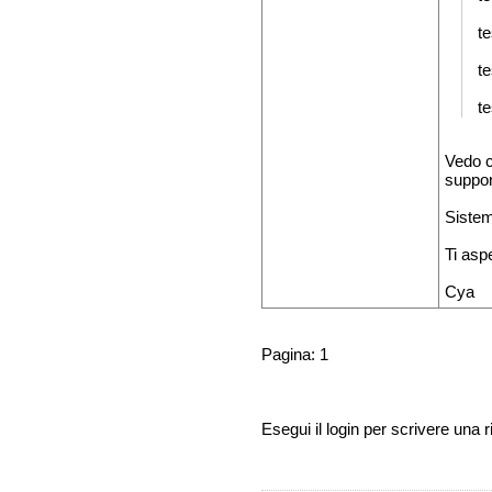
te
te
te
Vedo ch
suppon
Sistem
Ti aspe
Cya
Pagina: 1
Esegui il login per scrivere una r