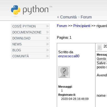
Comunità
>
Forum
Forum
>>
Principianti
>> riguardo
COS'È PYTHON
DOCUMENTAZIONE
Pagina: 1
DOWNLOAD
NEWS
20
BLOG
Scritto da
Messag
enzococca80
COMUNITÀ
Questa 
Salve a
posto 
Avendo
Messaggi
1
Registrato il
nome =
2020-04-26 16:46:09