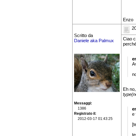
Enzo
20
Scritto da
Ciao c
Daniele aka Palmux
perché
e
A
no
Eh no,
type(
Messaggi
1386
e
Registrato il
e 
2012-03-17 01:43:25
[t
te