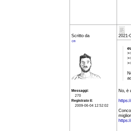
Scritto da
2021-0
㎝
e
>>
>
>>
No
ac
No, è 
Messaggi
270
https:
Registrato il
2009-06-04 12:52:02
Concor
miglior
https:/