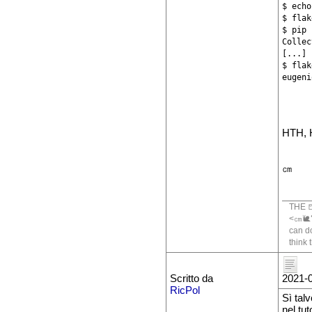
$ echo
$ flak
$ pip 
Collec
[...]

$ flak
HTH,
㎝
THE 
<㎝🐌🐍
can do
think 
Scritto da
2021-0
RicPol
Sì tal
nel tut