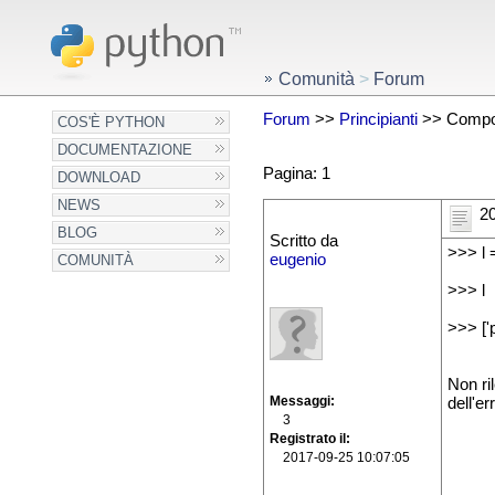
Comunità
>
Forum
Forum
>>
Principianti
>> Composi
COS'È PYTHON
DOCUMENTAZIONE
Pagina: 1
DOWNLOAD
NEWS
20
BLOG
Scritto da
>>> l =
eugenio
COMUNITÀ
>>> l
>>> ['p
Non ri
Messaggi
dell'er
3
Registrato il
2017-09-25 10:07:05