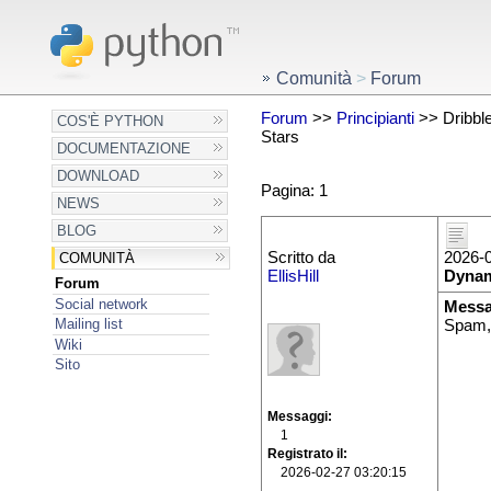
Comunità
>
Forum
Forum
>>
Principianti
>> Dribble
COS'È PYTHON
Stars
DOCUMENTAZIONE
DOWNLOAD
Pagina: 1
NEWS
BLOG
Scritto da
2026-0
COMUNITÀ
EllisHill
Dynam
Forum
Social network
Messa
Mailing list
Spam,
Wiki
Sito
Messaggi
1
Registrato il
2026-02-27 03:20:15