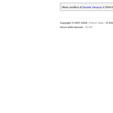
Ultima modifica di
Daniele Varrazzo
il 2009-
Copyright © 2007-2026,
Python Italia
- Cf 94
Alcuni diritti riservati -
CC-BY