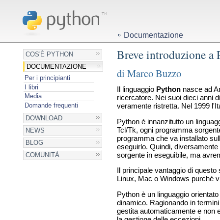
Documentazione
Breve introduzione a
COS'È PYTHON
DOCUMENTAZIONE
di Marco Buzzo
Per i principianti
I libri
Il linguaggio
Python
nasce ad Am
Media
ricercatore. Nei suoi dieci anni di
Domande frequenti
veramente ristretta. Nel 1999 l'I
DOWNLOAD
Python è innanzitutto un linguag
Tcl/Tk, ogni programma sorgente
NEWS
programma che va installato sull
BLOG
eseguirlo. Quindi, diversamente
sorgente in eseguibile, ma avrem
COMUNITÀ
Il principale vantaggio di questo
Linux, Mac o Windows purché vi si
Python è un linguaggio orientato ag
dinamico. Ragionando in termini 
gestita automaticamente e non esis
la gestione delle eccezioni.