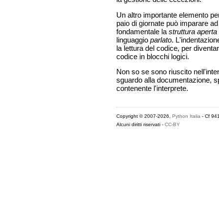
Un altro importante elemento per
paio di giornate può imparare ad
fondamentale la
struttura aperta
linguaggio
parlato
. L'indentazion
la lettura del codice, per divent
codice in blocchi logici.
Non so se sono riuscito nell'intent
sguardo alla documentazione, sp
contenente l'interprete.
Copyright © 2007-2026,
Python Italia
- Cf 94
Alcuni diritti riservati -
CC-BY