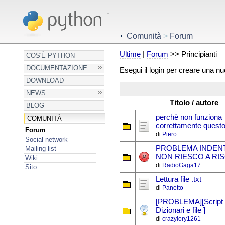
Comunità
>
Forum
Ultime
|
Forum
>> Principianti
COS'È PYTHON
DOCUMENTAZIONE
Esegui il login per creare una n
DOWNLOAD
NEWS
Titolo / autore
BLOG
perchè non funziona
COMUNITÀ
correttamente ques
Forum
di
Piero
Social network
PROBLEMA INDEN
Mailing list
NON RIESCO A RI
Wiki
di
RadioGaga17
Sito
Lettura file .txt
di
Panetto
[PROBLEMA][Script 
Dizionari e file ]
di
crazylory1261