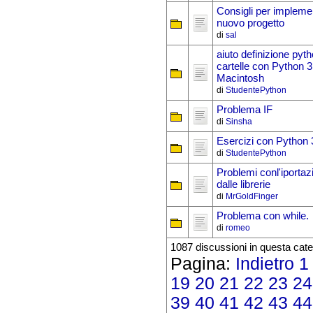
Consigli per impleme
nuovo progetto
di
sal
aiuto definizione pyt
cartelle con Python 
Macintosh
di
StudentePython
Problema IF
di
Sinsha
Esercizi con Python 
di
StudentePython
Problemi conl'iportaz
dalle librerie
di
MrGoldFinger
Problema con while.
di
romeo
1087 discussioni in questa cate
Pagina:
Indietro
1
19
20
21
22
23
24
39
40
41
42
43
44