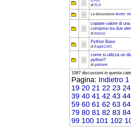
CRC
di
FLX
La discussione
tkinter: sl
copiare valore di una 
compresi tra due ele
di
bracco
Python Base
di
Eagle1342
come si utilzza un di
python?
di
gabriele
1087 discussioni in questa cate
Pagina:
Indietro
1
19
20
21
22
23
24
39
40
41
42
43
44
59
60
61
62
63
64
79
80
81
82
83
84
99
100
101
102
1