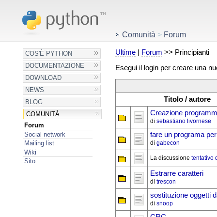
Comunità
>
Forum
Ultime
|
Forum
>> Principianti
COS'È PYTHON
DOCUMENTAZIONE
Esegui il login per creare una n
DOWNLOAD
NEWS
Titolo / autore
BLOG
Creazione programm
COMUNITÀ
di
sebastiano livornese
Forum
Social network
fare un programa pe
di
gabecon
Mailing list
Wiki
La discussione
tentativo 
Sito
Estrarre caratteri
di
trescon
sostituzione oggetti 
di
snoop