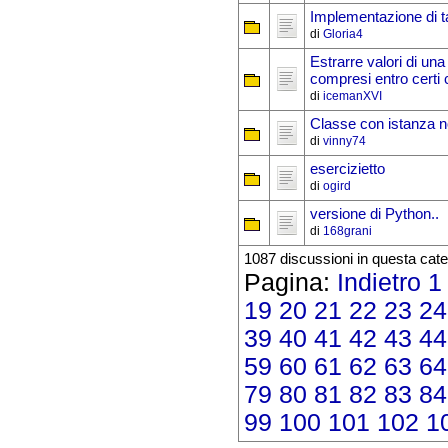
Implementazione di t
di
Gloria4
Estrarre valori di una
compresi entro certi c
di
icemanXVI
Classe con istanza n
di
vinny74
esercizietto
di
ogird
versione di Python..
di
168grani
1087 discussioni in questa cate
Pagina:
Indietro
1
19
20
21
22
23
24
39
40
41
42
43
44
59
60
61
62
63
64
79
80
81
82
83
84
99
100
101
102
1