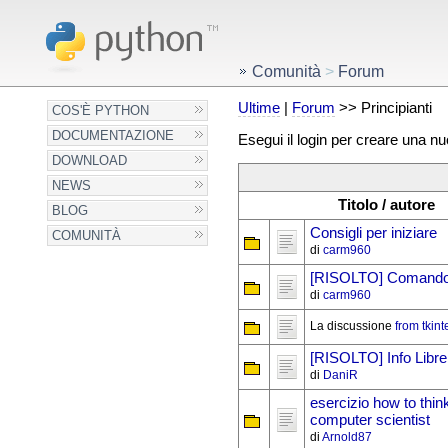
Comunità
>
Forum
Ultime
|
Forum
>> Principianti
COS'È PYTHON
DOCUMENTAZIONE
Esegui il login per creare una n
DOWNLOAD
NEWS
Titolo / autore
BLOG
Consigli per iniziare
COMUNITÀ
di
carm960
[RISOLTO] Comando
di
carm960
La discussione
from tkint
[RISOLTO] Info Librer
di
DaniR
esercizio how to think
computer scientist
di
Arnold87