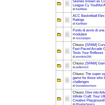
Skenes known as Co
League Cy Youthful A
di
KarlMalo
ACC Basketball Elect
Ratings
di
KarlMalo
Punto di avvio di una
modulare
di
nuzzopippo
Chiuso:
[SPAM] Curv
Fast-Paced Arcade 
Tests Your Reflexes
di
jennikim266
Chiuso:
[SPAM] Ga
di
petterroch
Chiuso:
The super-sp
game for those who 
challenges
di
Donaldmorrison
Chiuso:
Dive into Ad
Infinite Craft: Your Ul
Creative Playground!
di
PhoebeSearcy