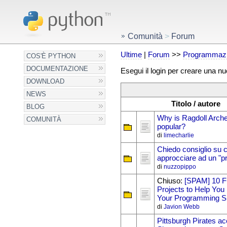
Comunità
>
Forum
Ultime
|
Forum
>>
Programmazi
COS'È PYTHON
DOCUMENTAZIONE
Esegui il login per creare una n
DOWNLOAD
NEWS
Titolo / autore
BLOG
Why is Ragdoll Arch
COMUNITÀ
popular?
di
limecharlie
Chiedo consiglio su
approcciare ad un "p
di
nuzzopippo
Chiuso:
[SPAM] 10 F
Projects to Help You
Your Programming Sk
di
Javion Webb
Pittsburgh Pirates ac